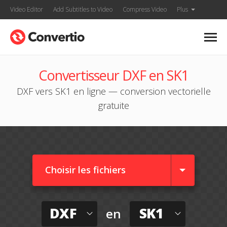
Video Editor
Add Subtitles to Video
Compress Video
Plus
Convertisseur DXF en SK1
DXF vers SK1 en ligne — conversion vectorielle
gratuite
Choisir les fichiers
DXF
SK1
en