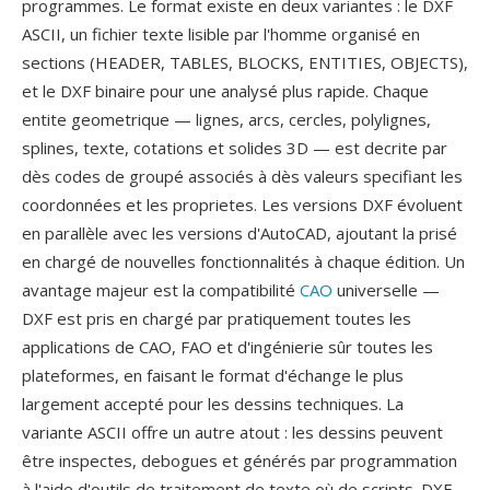
programmes. Le format existe en deux variantes : le DXF
ASCII, un fichier texte lisible par l'homme organisé en
sections (HEADER, TABLES, BLOCKS, ENTITIES, OBJECTS),
et le DXF binaire pour une analysé plus rapide. Chaque
entite geometrique — lignes, arcs, cercles, polylignes,
splines, texte, cotations et solides 3D — est decrite par
dès codes de groupé associés à dès valeurs specifiant les
coordonnées et les proprietes. Les versions DXF évoluent
en parallèle avec les versions d'AutoCAD, ajoutant la prisé
en chargé de nouvelles fonctionnalités à chaque édition. Un
avantage majeur est la compatibilité
CAO
universelle —
DXF est pris en chargé par pratiquement toutes les
applications de CAO, FAO et d'ingénierie sûr toutes les
plateformes, en faisant le format d'échange le plus
largement accepté pour les dessins techniques. La
variante ASCII offre un autre atout : les dessins peuvent
être inspectes, debogues et générés par programmation
à l'aide d'outils de traitement de texte où de scripts. DXF