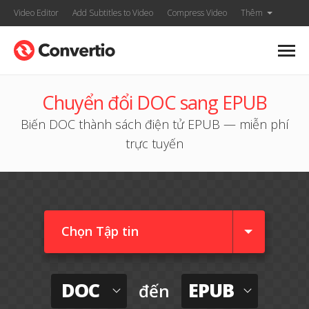
Video Editor
Add Subtitles to Video
Compress Video
Thêm
Chuyển đổi DOC sang EPUB
Biến DOC thành sách điện tử EPUB — miễn phí
trực tuyến
Chọn Tập tin
DOC
EPUB
đến