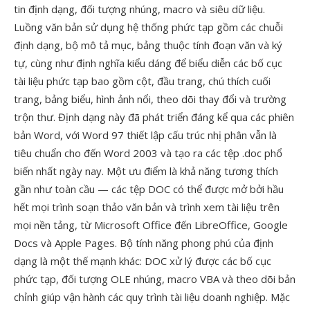
tin định dạng, đối tượng nhúng, macro và siêu dữ liệu.
Luồng văn bản sử dụng hệ thống phức tạp gồm các chuỗi
định dạng, bộ mô tả mục, bảng thuộc tính đoạn văn và ký
tự, cùng như định nghĩa kiểu dáng để biểu diễn các bố cục
tài liệu phức tạp bao gồm cột, đầu trang, chú thích cuối
trang, bảng biểu, hình ảnh nổi, theo dõi thay đổi và trường
trộn thư. Định dạng này đã phát triển đáng kể qua các phiên
bản Word, với Word 97 thiết lập cấu trúc nhị phân vẫn là
tiêu chuẩn cho đến Word 2003 và tạo ra các tệp .doc phổ
biến nhất ngày nay. Một ưu điểm là khả năng tương thích
gần như toàn cầu — các tệp DOC có thể được mở bởi hầu
hết mọi trình soạn thảo văn bản và trình xem tài liệu trên
mọi nền tảng, từ Microsoft Office đến LibreOffice, Google
Docs và Apple Pages. Bộ tính năng phong phú của định
dạng là một thế mạnh khác: DOC xử lý được các bố cục
phức tạp, đối tượng OLE nhúng, macro VBA và theo dõi bản
chỉnh giúp vận hành các quy trình tài liệu doanh nghiệp. Mặc