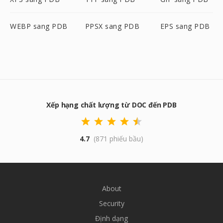
WEBP sang PDB
PPSX sang PDB
EPS sang PDB
Xếp hạng chất lượng từ DOC đến PDB
4.7
(871 phiếu bầu)
About
Security
Định dạng