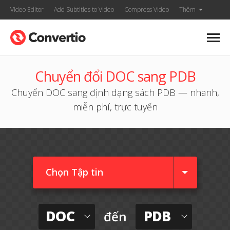
Video Editor
Add Subtitles to Video
Compress Video
Thêm
Chuyển đổi DOC sang PDB
Chuyển DOC sang định dạng sách PDB — nhanh,
miễn phí, trực tuyến
Chọn Tập tin
DOC
PDB
đến