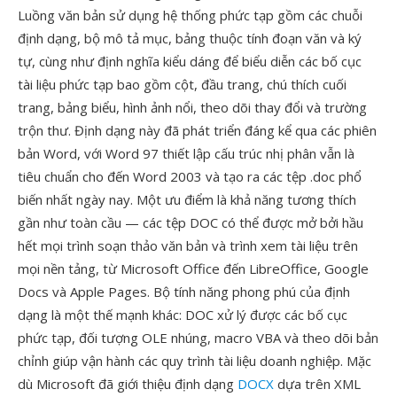
Luồng văn bản sử dụng hệ thống phức tạp gồm các chuỗi
định dạng, bộ mô tả mục, bảng thuộc tính đoạn văn và ký
tự, cùng như định nghĩa kiểu dáng để biểu diễn các bố cục
tài liệu phức tạp bao gồm cột, đầu trang, chú thích cuối
trang, bảng biểu, hình ảnh nổi, theo dõi thay đổi và trường
trộn thư. Định dạng này đã phát triển đáng kể qua các phiên
bản Word, với Word 97 thiết lập cấu trúc nhị phân vẫn là
tiêu chuẩn cho đến Word 2003 và tạo ra các tệp .doc phổ
biến nhất ngày nay. Một ưu điểm là khả năng tương thích
gần như toàn cầu — các tệp DOC có thể được mở bởi hầu
hết mọi trình soạn thảo văn bản và trình xem tài liệu trên
mọi nền tảng, từ Microsoft Office đến LibreOffice, Google
Docs và Apple Pages. Bộ tính năng phong phú của định
dạng là một thế mạnh khác: DOC xử lý được các bố cục
phức tạp, đối tượng OLE nhúng, macro VBA và theo dõi bản
chỉnh giúp vận hành các quy trình tài liệu doanh nghiệp. Mặc
dù Microsoft đã giới thiệu định dạng
DOCX
dựa trên XML