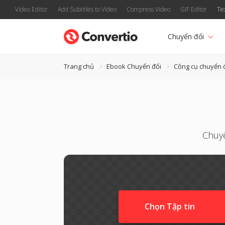
Video Editor
Add Subtitles to Video
Compress Video
GIF Editor
Te
Chuyển đổi
Trang chủ
Ebook Chuyển đổi
Công cụ chuyển 
Chuyể
Chọn Tập tin