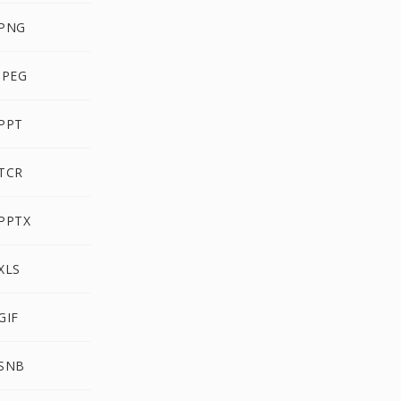
 PNG
JPEG
 PPT
 TCR
 PPTX
XLS
GIF
 SNB