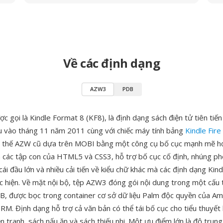
Về các định dạng
AZW3
PDB
c gọi là Kindle Format 8 (KF8), là định dạng sách điện tử tiên tiế
ệu vào tháng 11 năm 2011 cùng với chiếc máy tính bảng
Kindle Fire
y thế AZW cũ dựa trên MOBI bằng một công cụ bố cục mạnh mẽ hơ
 các tập con của HTML5 và CSS3, hỗ trợ bố cục cố định, nhúng p
ái đầu lớn và nhiều cải tiến về kiểu chữ khác mà các định dạng Kin
c hiện. Về mặt nội bộ, tệp AZW3 đóng gói nội dung trong một cấu 
, được bọc trong container cơ sở dữ liệu Palm độc quyền của Am
M. Định dạng hỗ trợ cả văn bản có thể tái bố cục cho tiểu thuyết 
n tranh, sách nấu ăn và sách thiếu nhi. Một ưu điểm lớn là độ trun