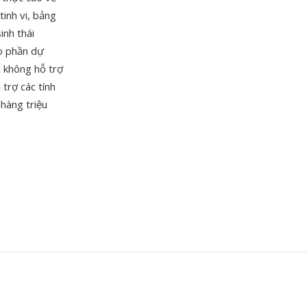
tinh vi, bảng
inh thái
o phần dự
i không hỗ trợ
ỗ trợ các tính
hàng triệu