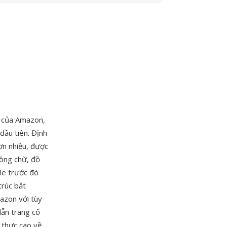
n của Amazon,
đầu tiên. Định
n nhiều, được
hông chữ, đồ
dle trước đó
trúc bắt
azon với tùy
lẫn trang cố
g thực cao về