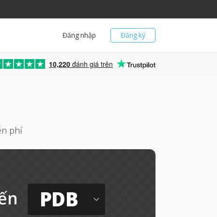
Đăng nhập
Đăng ký
10,220
đánh giá trên
ễn phí
PDB
ến