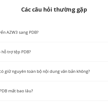
Các câu hỏi thường gặp
uyển AZW3 sang PDB?
 hỗ trợ tệp PDB?
có giữ nguyên toàn bộ nội dung văn bản không?
PDB mất bao lâu?