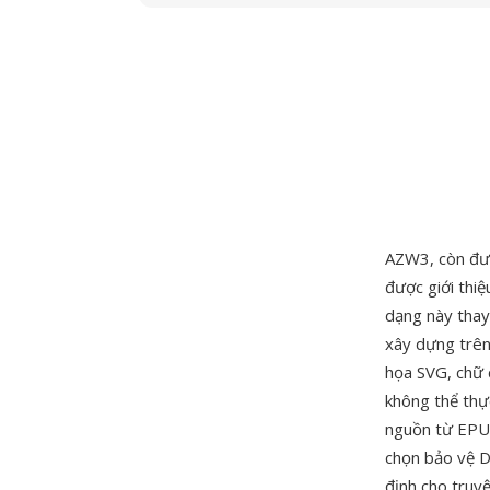
AZW3, còn đượ
được giới thi
dạng này tha
xây dựng trên
họa SVG, chữ c
không thể thự
nguồn từ EPUB
chọn bảo vệ DR
định cho truyệ