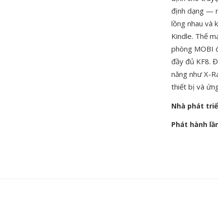
định dạng — nh
lồng nhau và k
Kindle. Thế m
phòng MOBI để 
đầy đủ KF8. Đ
năng như X-Ra
thiết bị và ứn
Nhà phát tri
Phát hành lầ