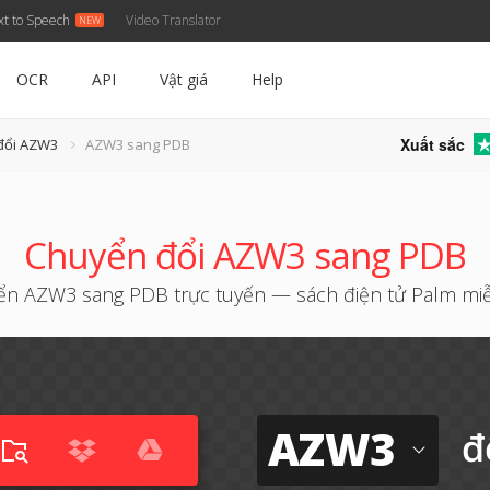
xt to Speech
Video Translator
OCR
API
Vật giá
Help
Xuất sắc
đổi AZW3
AZW3 sang PDB
Chuyển đổi AZW3 sang PDB
n AZW3 sang PDB trực tuyến — sách điện tử Palm mi
AZW3
đ