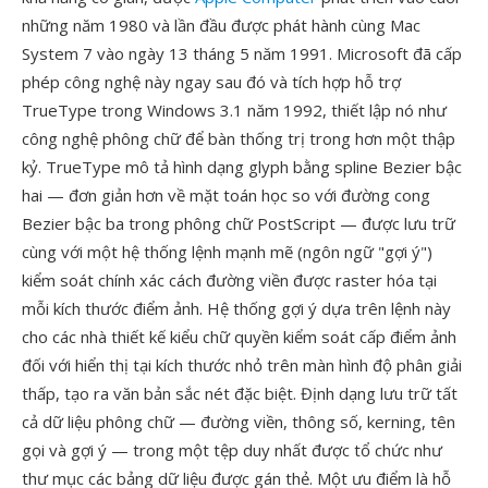
những năm 1980 và lần đầu được phát hành cùng Mac
System 7 vào ngày 13 tháng 5 năm 1991. Microsoft đã cấp
phép công nghệ này ngay sau đó và tích hợp hỗ trợ
TrueType trong Windows 3.1 năm 1992, thiết lập nó như
công nghệ phông chữ để bàn thống trị trong hơn một thập
kỷ. TrueType mô tả hình dạng glyph bằng spline Bezier bậc
hai — đơn giản hơn về mặt toán học so với đường cong
Bezier bậc ba trong phông chữ PostScript — được lưu trữ
cùng với một hệ thống lệnh mạnh mẽ (ngôn ngữ "gợi ý")
kiểm soát chính xác cách đường viền được raster hóa tại
mỗi kích thước điểm ảnh. Hệ thống gợi ý dựa trên lệnh này
cho các nhà thiết kế kiểu chữ quyền kiểm soát cấp điểm ảnh
đối với hiển thị tại kích thước nhỏ trên màn hình độ phân giải
thấp, tạo ra văn bản sắc nét đặc biệt. Định dạng lưu trữ tất
cả dữ liệu phông chữ — đường viền, thông số, kerning, tên
gọi và gợi ý — trong một tệp duy nhất được tổ chức như
thư mục các bảng dữ liệu được gán thẻ. Một ưu điểm là hỗ