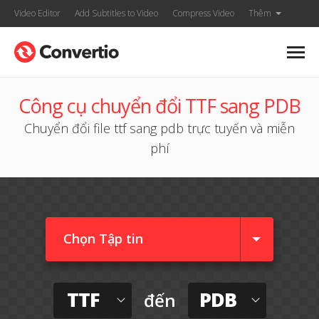
Video Editor
Add Subtitles to Video
Compress Video
Thêm
Công cụ chuyển đổi TTF sang PDB
Chuyển đổi file ttf sang pdb trực tuyến và miễn
phí
Chọn Tập tin
TTF
PDB
đến