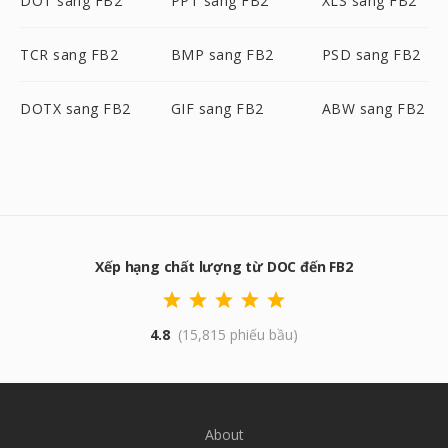
DOT sang FB2
PPT sang FB2
XLS sang FB2
TCR sang FB2
BMP sang FB2
PSD sang FB2
DOTX sang FB2
GIF sang FB2
ABW sang FB2
Xếp hạng chất lượng từ DOC đến FB2
4.8
(15,815 phiếu bầu)
About