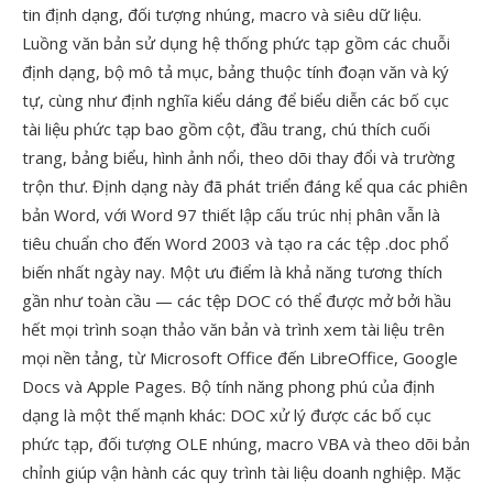
tin định dạng, đối tượng nhúng, macro và siêu dữ liệu.
Luồng văn bản sử dụng hệ thống phức tạp gồm các chuỗi
định dạng, bộ mô tả mục, bảng thuộc tính đoạn văn và ký
tự, cùng như định nghĩa kiểu dáng để biểu diễn các bố cục
tài liệu phức tạp bao gồm cột, đầu trang, chú thích cuối
trang, bảng biểu, hình ảnh nổi, theo dõi thay đổi và trường
trộn thư. Định dạng này đã phát triển đáng kể qua các phiên
bản Word, với Word 97 thiết lập cấu trúc nhị phân vẫn là
tiêu chuẩn cho đến Word 2003 và tạo ra các tệp .doc phổ
biến nhất ngày nay. Một ưu điểm là khả năng tương thích
gần như toàn cầu — các tệp DOC có thể được mở bởi hầu
hết mọi trình soạn thảo văn bản và trình xem tài liệu trên
mọi nền tảng, từ Microsoft Office đến LibreOffice, Google
Docs và Apple Pages. Bộ tính năng phong phú của định
dạng là một thế mạnh khác: DOC xử lý được các bố cục
phức tạp, đối tượng OLE nhúng, macro VBA và theo dõi bản
chỉnh giúp vận hành các quy trình tài liệu doanh nghiệp. Mặc