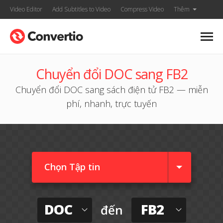
Video Editor
Add Subtitles to Video
Compress Video
Thêm
Chuyển đổi DOC sang FB2
Chuyển đổi DOC sang sách điện tử FB2 — miễn
phí, nhanh, trực tuyến
Chọn Tập tin
DOC
FB2
đến