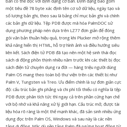
bản có thể đọc với định dạng cơ bản. Định dạng bao gồm
một tiêu đề 78 byte xác định tên cơ sở dữ liệu, ngày tạo và
số lượng bản ghi, theo sau là bảng chỉ mục bản ghi và chính
các bản ghi dữ liệu. Tệp PDB được mã hóa PalmDOC sử
dụng phương pháp nén dựa trên LZ77 đơn giản để đóng
gói văn bản thuần hiệu quả, trong khi Plucker mở rộng thêm
khả năng hiển thị HTML, hỗ trợ hình ảnh và điều hướng siêu
liên kết. Sách điện tử PDB đã tạo nên một hệ sinh thái đọc
sách di động phồn thịnh nhiều năm trước khi các thiết bị đọc
sách điện tử chuyên dụng ra đời — hàng triệu người dùng
Palm OS mang theo toàn bộ thư viện trên các thiết bị như
Palm V, Tungsten và Treo. Ưu điểm chính là sự đơn giản cực
độ: cấu trúc bản ghi phẳng và chi phí tối thiểu có nghĩa là tệp
PDB được phân tích tức thì ngay cả trên phần cứng hạn chế
với bộ nhớ và khả năng xử lý giới hạn. Cấu trúc mở, được tài
liệu hóa rõ ràng là một thế mạnh khác, đã sản sinh nhiều ứng
dụng đọc trên Palm OS, Windows và sau này là các nền
tảng di động. Mặc dù nền tảng Palm đã ngừng hoạt động từ