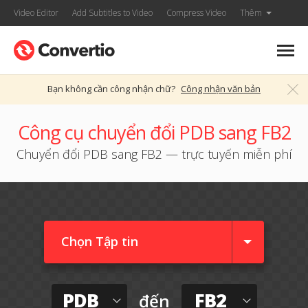
Video Editor
Add Subtitles to Video
Compress Video
Thêm
Bạn không cần công nhận chữ?
Công nhận văn bản
Công cụ chuyển đổi PDB sang FB2
Chuyển đổi PDB sang FB2 — trực tuyến miễn phí
Chọn Tập tin
PDB
FB2
đến