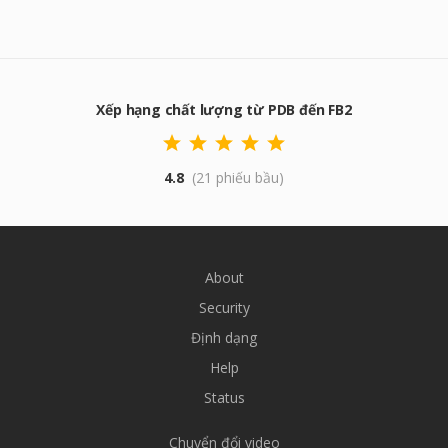
Xếp hạng chất lượng từ PDB đến FB2
4.8
(21 phiếu bầu)
About
Security
Định dạng
Help
Status
Chuyển đổi video