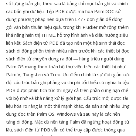
số lượng bản ghi, theo sau là bảng chỉ mục bản ghi và chính
các bản ghi dữ liệu. Tệp PDB được mã hóa PalmDOC sử
dụng phương pháp nén dựa trên LZ77 đơn giản để đóng
gói văn bản thuần hiệu quả, trong khi Plucker mở rộng thêm
khả năng hiển thị HTML, hỗ trợ hình ảnh và điều hướng siêu
liên kết. Sách điện tử PDB đã tạo nên một hệ sinh thái đọc
sách di động phồn thịnh nhiều năm trước khi các thiết bị đọc
sách điện tử chuyên dụng ra đời — hàng triệu người dùng
Palm OS mang theo toàn bộ thư viện trên các thiết bị như
Palm V, Tungsten và Treo. Ưu điểm chính là sự đơn giản cực
độ: cấu trúc bản ghi phẳng và chi phí tối thiểu có nghĩa là tệp
PDB được phân tích tức thì ngay cả trên phần cứng hạn chế
với bộ nhớ và khả năng xử lý giới hạn. Cấu trúc mở, được tài
liệu hóa rõ ràng là một thế mạnh khác, đã sản sinh nhiều ứng
dụng đọc trên Palm OS, Windows và sau này là các nền
tảng di động. Mặc dù nền tảng Palm đã ngừng hoạt động từ
lâu, sách điện tử PDB vẫn có thể truy cập được thông qua