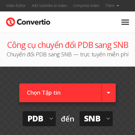
Video Editor
Add Subtitles to Video
Compress Video
Thêm
Công cụ chuyển đổi PDB sang SNB
Chuyển đổi PDB sang SNB — trực tuyến miễn phí
Chọn Tập tin
PDB
SNB
đến