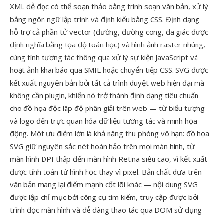
XML dễ đọc có thể soạn thảo bằng trình soạn văn bản, xử lý
bằng ngôn ngữ lập trình và định kiểu bằng CSS. Định dạng
hỗ trợ cả phần tử vector (đường, đường cong, đa giác được
định nghĩa bằng tọa độ toán học) và hình ảnh raster nhúng,
cùng tính tương tác thông qua xử lý sự kiện JavaScript và
hoạt ảnh khai báo qua SMIL hoặc chuyển tiếp CSS. SVG được
kết xuất nguyên bản bởi tất cả trình duyệt web hiện đại mà
không cần plugin, khiến nó trở thành định dạng tiêu chuẩn
cho đồ họa độc lập độ phân giải trên web — từ biểu tượng
và logo đến trực quan hóa dữ liệu tương tác và minh họa
động. Một ưu điểm lớn là khả năng thu phóng vô hạn: đồ họa
SVG giữ nguyên sắc nét hoàn hảo trên mọi màn hình, từ
màn hình DPI thấp đến màn hình Retina siêu cao, vì kết xuất
được tính toán từ hình học thay vì pixel. Bản chất dựa trên
văn bản mang lại điểm mạnh cốt lõi khác — nội dung SVG
được lập chỉ mục bởi công cụ tìm kiếm, truy cập được bởi
trình đọc màn hình và dễ dàng thao tác qua DOM sử dụng