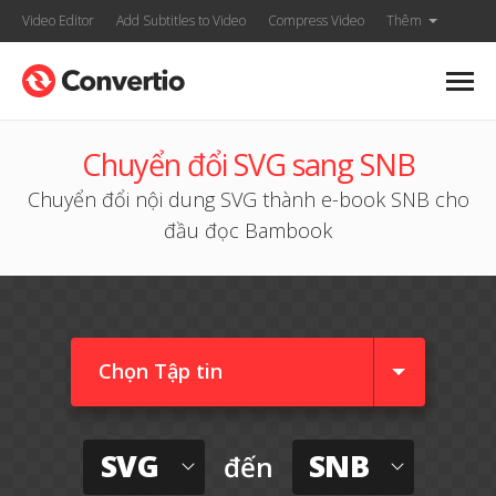
Video Editor
Add Subtitles to Video
Compress Video
Thêm
Chuyển đổi SVG sang SNB
Chuyển đổi nội dung SVG thành e-book SNB cho
đầu đọc Bambook
Chọn Tập tin
SVG
SNB
đến