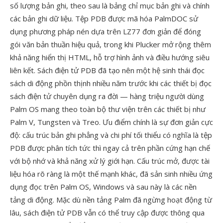
số lượng bản ghi, theo sau là bảng chỉ mục bản ghi và chính
các bản ghi dữ liệu. Tệp PDB được mã hóa PalmDOC sử
dụng phương pháp nén dựa trên LZ77 đơn giản để đóng
gói văn bản thuần hiệu quả, trong khi Plucker mở rộng thêm
khả năng hiển thị HTML, hỗ trợ hình ảnh và điều hướng siêu
liên kết. Sách điện tử PDB đã tạo nên một hệ sinh thái đọc
sách di động phồn thịnh nhiều năm trước khi các thiết bị đọc
sách điện tử chuyên dụng ra đời — hàng triệu người dùng
Palm OS mang theo toàn bộ thư viện trên các thiết bị như
Palm V, Tungsten và Treo. Ưu điểm chính là sự đơn giản cực
độ: cấu trúc bản ghi phẳng và chi phí tối thiểu có nghĩa là tệp
PDB được phân tích tức thì ngay cả trên phần cứng hạn chế
với bộ nhớ và khả năng xử lý giới hạn. Cấu trúc mở, được tài
liệu hóa rõ ràng là một thế mạnh khác, đã sản sinh nhiều ứng
dụng đọc trên Palm OS, Windows và sau này là các nền
tảng di động. Mặc dù nền tảng Palm đã ngừng hoạt động từ
lâu, sách điện tử PDB vẫn có thể truy cập được thông qua