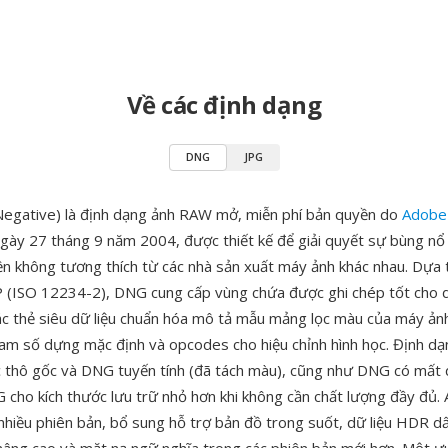
Về các định dạng
DNG
JPG
Negative) là định dạng ảnh RAW mở, miễn phí bản quyền do
Adobe
gày 27 tháng 9 năm 2004, được thiết kế để giải quyết sự bùng nổ
 không tương thích từ các nhà sản xuất máy ảnh khác nhau. Dựa t
 (ISO 12234-2), DNG cung cấp vùng chứa được ghi chép tốt cho d
các thẻ siêu dữ liệu chuẩn hóa mô tả mẫu mảng lọc màu của máy ảnh
am số dựng mặc định và opcodes cho hiệu chỉnh hình học. Định dạ
c thô gốc và DNG tuyến tính (đã tách màu), cũng như DNG có mất 
 cho kích thước lưu trữ nhỏ hơn khi không cần chất lượng đầy đủ.
a nhiều phiên bản, bổ sung hỗ trợ bản đồ trong suốt, dữ liệu HDR 