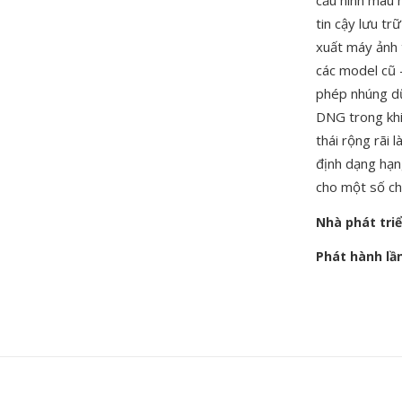
cấu hình màu 
tin cậy lưu t
xuất máy ảnh 
các model cũ 
phép nhúng dữ
DNG trong khi
thái rộng rãi
định dạng hạn
cho một số ch
Nhà phát tri
Phát hành lầ