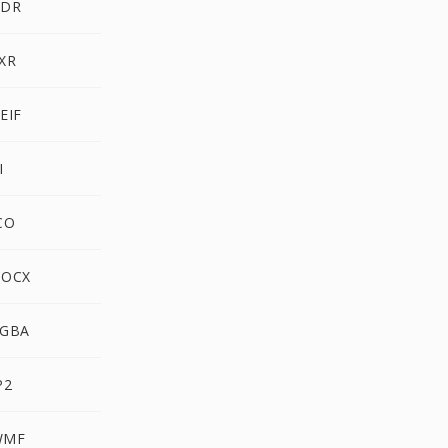
HDR
XR
EIF
I
CO
DOCX
RGBA
P2
WMF