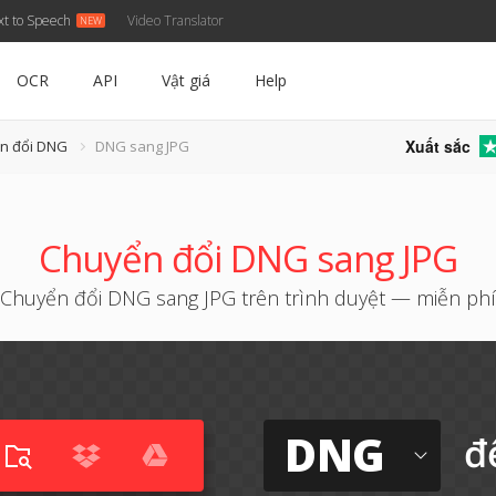
xt to Speech
Video Translator
OCR
API
Vật giá
Help
Xuất sắc
ển đổi DNG
DNG sang JPG
Chuyển đổi DNG sang JPG
Chuyển đổi DNG sang JPG trên trình duyệt — miễn phí
DNG
đ