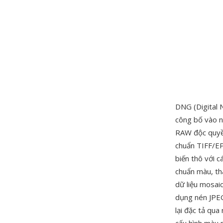
DNG (Digital 
công bố vào n
RAW độc quyền
chuẩn TIFF/EP
biến thô với 
chuẩn màu, th
dữ liệu mosai
dụng nén JPEG
lại đặc tả qu