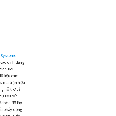
 Systems
 các định dạng
rên tiêu
ữ liệu cảm
, ma trận hiệu
ng hỗ trợ cả
dữ liệu sử
 Adobe đã lặp
dấu phẩy động,