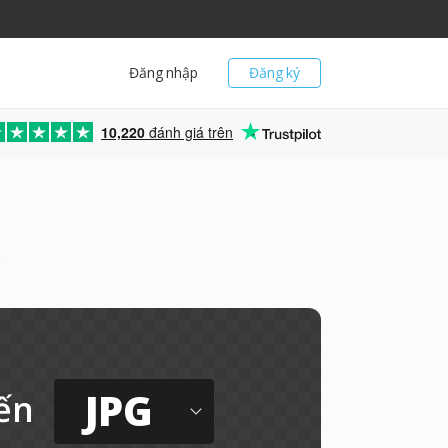
Đăng nhập
Đăng ký
10,220
đánh giá trên
JPG
ến