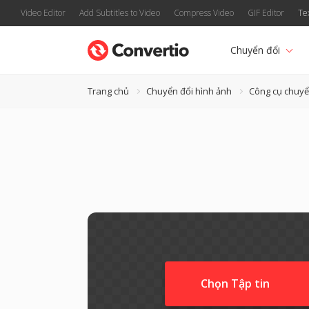
Video Editor
Add Subtitles to Video
Compress Video
GIF Editor
Te
Chuyển đổi
Trang chủ
Chuyển đổi hình ảnh
Công cụ chuy
Chọn Tập tin