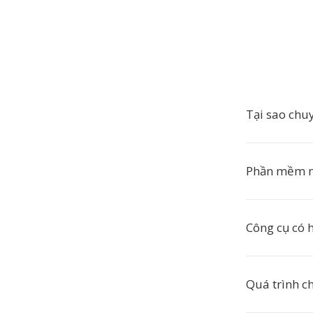
Tại sao chu
Phần mềm n
Công cụ có 
Quá trình c