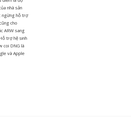
u điểm là độ
của nhà sản
c ngừng hỗ trợ
 cũng cho
oặc ARW sang
Hỗ trợ hệ sinh
w coi DNG là
gle và Apple