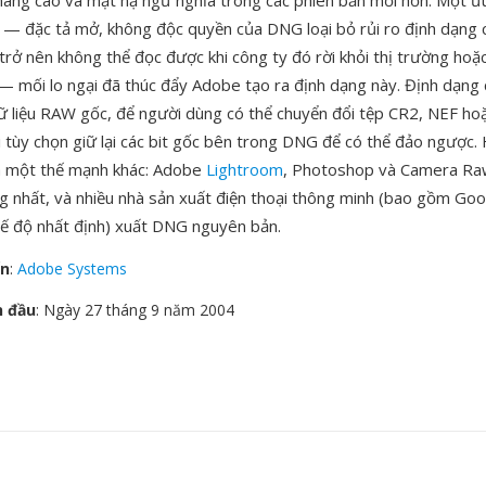
nâng cao và mặt nạ ngữ nghĩa trong các phiên bản mới hơn. Một ư
rữ — đặc tả mở, không độc quyền của DNG loại bỏ rủi ro định dạng 
trở nên không thể đọc được khi công ty đó rời khỏi thị trường hoặ
— mối lo ngại đã thúc đẩy Adobe tạo ra định dạng này. Định dạng
 liệu RAW gốc, để người dùng có thể chuyển đổi tệp CR2, NEF h
 tùy chọn giữ lại các bit gốc bên trong DNG để có thể đảo ngược. 
 là một thế mạnh khác: Adobe
Lightroom
, Photoshop và Camera Ra
g nhất, và nhiều nhà sản xuất điện thoại thông minh (bao gồm Goo
ế độ nhất định) xuất DNG nguyên bản.
ển
:
Adobe Systems
n đầu
: Ngày 27 tháng 9 năm 2004