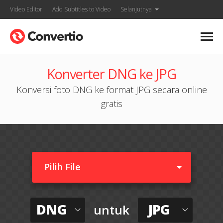
Video Editor
Add Subtitles to Video
Selanjutnya
Konverter DNG ke JPG
Konversi foto DNG ke format JPG secara online
gratis
Pilih File
DNG
JPG
untuk