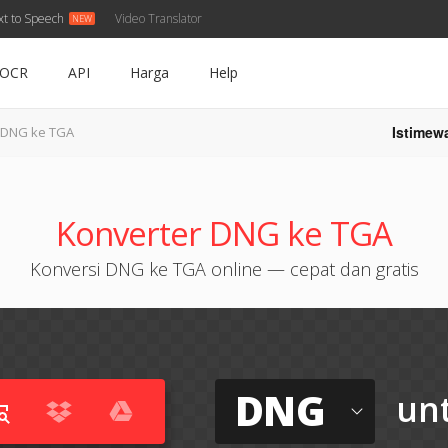
xt to Speech
Video Translator
OCR
API
Harga
Help
Istimew
DNG ke TGA
Konverter DNG ke TGA
Konversi DNG ke TGA online — cepat dan gratis
DNG
un