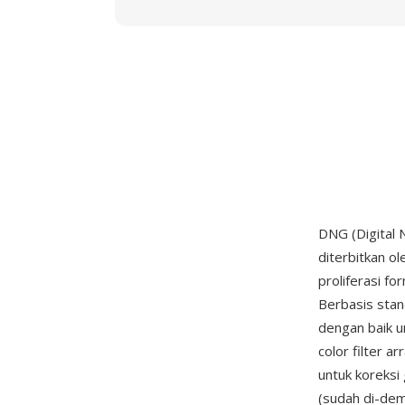
DNG (Digital 
diterbitkan o
proliferasi f
Berbasis sta
dengan baik u
color filter a
untuk koreksi
(sudah di-dem