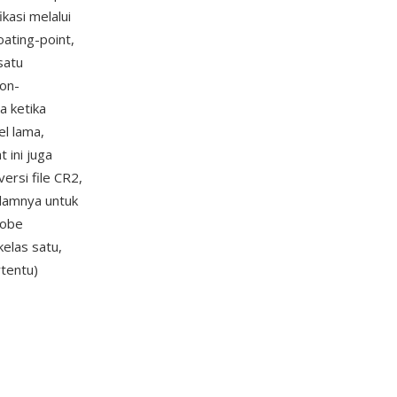
ikasi melalui
ating-point,
satu
non-
a ketika
l lama,
 ini juga
rsi file CR2,
alamnya untuk
dobe
elas satu,
tentu)