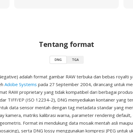
Tentang format
DNG
TGA
Negative) adalah format gambar RAW terbuka dan bebas royalti 
leh
Adobe Systems
pada 27 September 2004, dirancang untuk me
ormat RAW proprietary yang tidak kompatibel dari berbagai produ
ndar TIFF/EP (ISO 12234-2), DNG menyediakan kontainer yang t
ntuk data sensor mentah dengan tag metadata standar yang men
rray kamera, matriks kalibrasi warna, parameter rendering default
 geometris. Format ini mendukung data mosaik mentah asli maupu
osaicing), serta DNG lossy menggunakan kompresi JPEG untuk uk