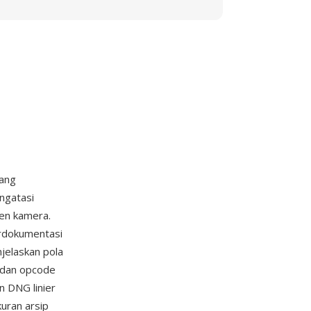
yang
ngatasi
sen kamera.
erdokumentasi
jelaskan pola
, dan opcode
n DNG linier
uran arsip