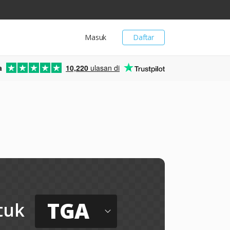
Masuk
Daftar
a
10,220
ulasan di
TGA
tuk