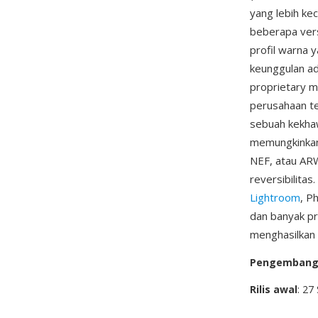
yang lebih kec
beberapa ver
profil warna 
keunggulan ad
proprietary m
perusahaan te
sebuah kekhaw
memungkinkan
NEF, atau ARW
reversibilita
Lightroom
, P
dan banyak p
menghasilkan 
Pengemban
Rilis awal
: 27