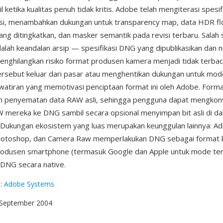
il ketika kualitas penuh tidak kritis. Adobe telah mengiterasi spesif
si, menambahkan dukungan untuk transparency map, data HDR flo
yang ditingkatkan, dan masker semantik pada revisi terbaru. Salah 
alah keandalan arsip — spesifikasi DNG yang dipublikasikan dan 
enghilangkan risiko format produsen kamera menjadi tidak terbac
rsebut keluar dari pasar atau menghentikan dukungan untuk mode
atiran yang memotivasi penciptaan format ini oleh Adobe. Format
 penyematan data RAW asli, sehingga pengguna dapat mengkonve
 mereka ke DNG sambil secara opsional menyimpan bit asli di d
s. Dukungan ekosistem yang luas merupakan keunggulan lainnya: A
hotoshop, dan Camera Raw memperlakukan DNG sebagai format k
rodusen smartphone (termasuk Google dan Apple untuk mode ter
DNG secara native.
g
:
Adobe Systems
 September 2004