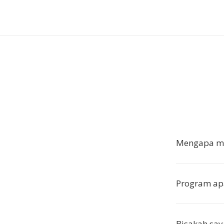
Mengapa me
Program ap
Bisakah say