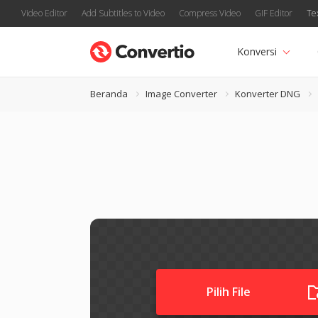
Video Editor
Add Subtitles to Video
Compress Video
GIF Editor
Te
Konversi
Beranda
Image Converter
Konverter DNG
Pilih File