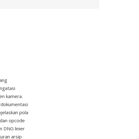
yang
ngatasi
sen kamera.
erdokumentasi
jelaskan pola
, dan opcode
n DNG linier
uran arsip