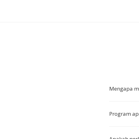
Mengapa me
Program ap
Apakah perl