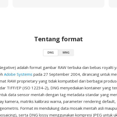
Tentang format
DNG
MNG
Negative) adalah format gambar RAW terbuka dan bebas royalti 
leh
Adobe Systems
pada 27 September 2004, dirancang untuk me
ormat RAW proprietary yang tidak kompatibel dari berbagai produ
ndar TIFF/EP (ISO 12234-2), DNG menyediakan kontainer yang t
ntuk data sensor mentah dengan tag metadata standar yang men
rray kamera, matriks kalibrasi warna, parameter rendering default
 geometris. Format ini mendukung data mosaik mentah asli maupu
osaicing), serta DNG lossy menggunakan kompresi JPEG untuk uk