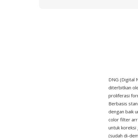
DNG (Digital 
diterbitkan o
proliferasi f
Berbasis sta
dengan baik u
color filter a
untuk koreksi
(sudah di-dem