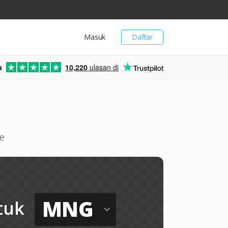
Masuk
Daftar
a
10,220
ulasan di
e
MNG
tuk