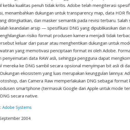
il ketika kualitas penuh tidak kritis. Adobe telah mengiterasi spesif
si, menambahkan dukungan untuk transparency map, data HDR flo
yang ditingkatkan, dan masker semantik pada revisi terbaru. Salah 
alah keandalan arsip — spesifikasi DNG yang dipublikasikan dan 
enghilangkan risiko format produsen kamera menjadi tidak terbac
rsebut keluar dari pasar atau menghentikan dukungan untuk mode
atiran yang memotivasi penciptaan format ini oleh Adobe. Format
 penyematan data RAW asli, sehingga pengguna dapat mengkonve
 mereka ke DNG sambil secara opsional menyimpan bit asli di d
s. Dukungan ekosistem yang luas merupakan keunggulan lainnya: A
hotoshop, dan Camera Raw memperlakukan DNG sebagai format k
rodusen smartphone (termasuk Google dan Apple untuk mode ter
DNG secara native.
g
:
Adobe Systems
 September 2004