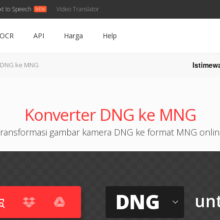
xt to Speech
Video Translator
OCR
API
Harga
Help
Istimew
DNG ke MNG
Konverter DNG ke MNG
Transformasi gambar kamera DNG ke format MNG onlin
DNG
un