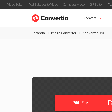
Video Editor
Add Subtitles to Video
Compress Video
GIF Editor
Te
Konversi
Beranda
Image Converter
Konverter DNG
Pilih File