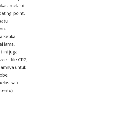
ikasi melalui
ating-point,
satu
non-
a ketika
l lama,
 ini juga
rsi file CR2,
alamnya untuk
dobe
elas satu,
tentu)