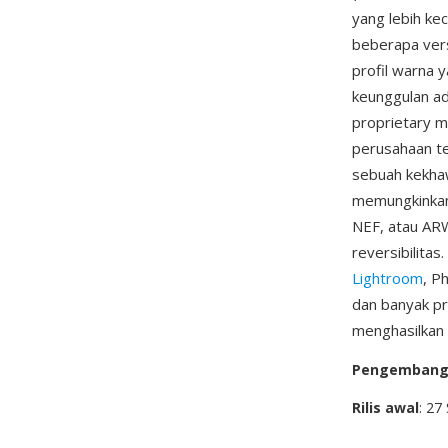
yang lebih kec
beberapa ver
profil warna 
keunggulan ad
proprietary m
perusahaan te
sebuah kekhaw
memungkinkan
NEF, atau ARW
reversibilita
Lightroom
, P
dan banyak p
menghasilkan 
Pengemban
Rilis awal
: 27