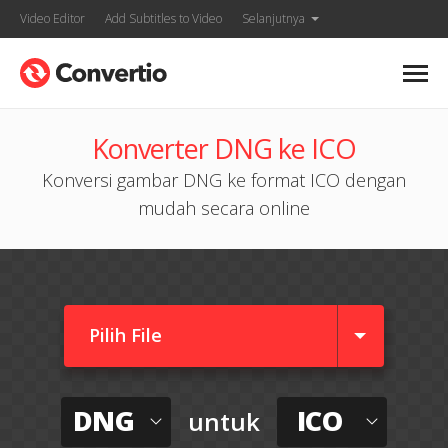
Video Editor
Add Subtitles to Video
Selanjutnya
Konverter DNG ke ICO
Konversi gambar DNG ke format ICO dengan
mudah secara online
Pilih File
DNG
ICO
untuk