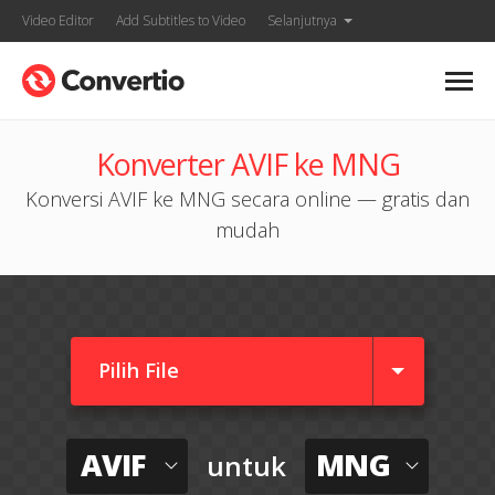
Video Editor
Add Subtitles to Video
Selanjutnya
Konverter AVIF ke MNG
Konversi AVIF ke MNG secara online — gratis dan
mudah
Pilih File
AVIF
MNG
untuk