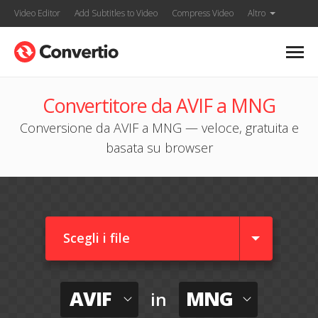
Video Editor
Add Subtitles to Video
Compress Video
Altro
Convertitore da AVIF a MNG
Conversione da AVIF a MNG — veloce, gratuita e
basata su browser
Scegli i file
AVIF
MNG
in