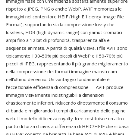
immagini fisse con un'efficienza sostanzialmente superiore
rispetto a JPEG, PNG o anche WebP. AVIF memorizza le
immagini nel contenitore HEIF (High Efficiency Image File
Format), supportando sia la compressione lossy che
lossless, HDR (high dynamic range) con gamut cromatici
ampi fino a 12 bit di profondità, trasparenza alfa e
sequenze animate. A parità di qualità visiva, i file AVIF sono
tipicamente il 30-50% più piccoli di WebP e il 50-70% più
piccoli di JPEG, rappresentando il più grande miglioramento
nella compressione dei formati immagine mainstream
nell'ultimo decennio. Un vantaggio fondamentale è
l'eccezionale efficienza di compressione — AVIF produce
immagini visivamente indistinguibili a dimensioni
drasticamente inferiori, riducendo direttamente il consumo
di banda e migliorando i tempi di caricamento delle pagine
web. Il modello di licenza royalty-free costituisce un altro
punto di forza chiave: a differenza di HEIC/HEIF che si basa
su HEVC coperto da brevetti, la base AV1 di AVIF è libera