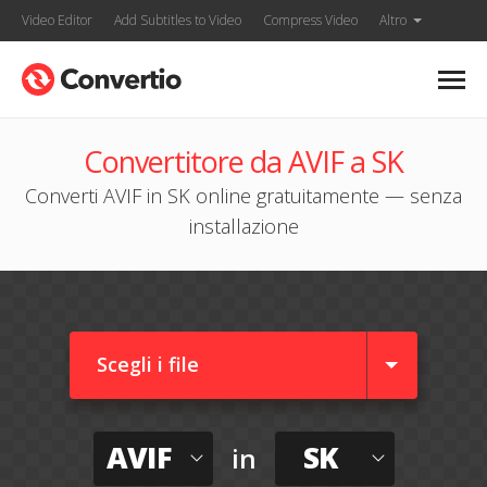
Video Editor
Add Subtitles to Video
Compress Video
Altro
Convertitore da AVIF a SK
Converti AVIF in SK online gratuitamente — senza
installazione
Scegli i file
AVIF
SK
in