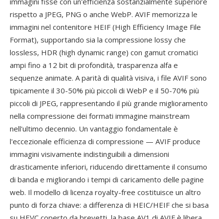
immagini fisse con un'efficienza sostanzialmente superiore
rispetto a JPEG, PNG o anche WebP. AVIF memorizza le
immagini nel contenitore HEIF (High Efficiency Image File
Format), supportando sia la compressione lossy che
lossless, HDR (high dynamic range) con gamut cromatici
ampi fino a 12 bit di profondità, trasparenza alfa e
sequenze animate. A parità di qualità visiva, i file AVIF sono
tipicamente il 30-50% più piccoli di WebP e il 50-70% più
piccoli di JPEG, rappresentando il più grande miglioramento
nella compressione dei formati immagine mainstream
nell'ultimo decennio. Un vantaggio fondamentale è
l'eccezionale efficienza di compressione — AVIF produce
immagini visivamente indistinguibili a dimensioni
drasticamente inferiori, riducendo direttamente il consumo
di banda e migliorando i tempi di caricamento delle pagine
web. Il modello di licenza royalty-free costituisce un altro
punto di forza chiave: a differenza di HEIC/HEIF che si basa
su HEVC coperto da brevetti, la base AV1 di AVIF è libera