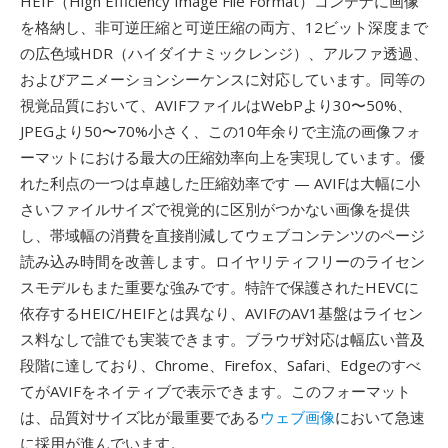
HEIF（High Efficiency Image File Format）コンテナに画像
を格納し、非可逆圧縮と可逆圧縮の両方、12ビット深度まで
の広色域HDR（ハイダイナミックレンジ）、アルファ透過、
およびアニメーションシーケンスに対応しています。同等の
視覚品質において、AVIFファイルはWebPより30〜50%、
JPEGより50〜70%小さく、この10年余りで主流の画像フォ
ーマットにおける最大の圧縮効率向上を実現しています。優
れた利点の一つは卓越した圧縮効率です — AVIFは大幅に小
さいファイルサイズで視覚的に区別がつかない画像を提供
し、帯域幅の消費を直接削減してウェブコンテンツのページ
読み込み時間を改善します。ロイヤリティフリーのライセン
スモデルもまた重要な強みです。特許で保護されたHEVCに
依存するHEIC/HEIFとは異なり、AVIFのAV1基盤はライセン
ス料なしで誰でも実装できます。ブラウザ対応は幅広い普及
段階に達しており、Chrome、Firefox、Safari、Edgeのすべ
てがAVIFをネイティブで表示できます。このフォーマット
は、品質対サイズ比が最重要である
ウェブ画像
において急速
に採用が進んでいます。