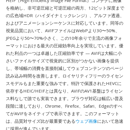
HEIF（High Efficiency Image File Format）コンテナに画像
を格納し、非可逆圧縮と可逆圧縮の両方、12ビット深度まで
の広色域HDR（ハイダイナミックレンジ）、アルファ透過、
およびアニメーションシーケンスに対応しています。同等の
視覚品質において、AVIFファイルはWebPより30〜50%、
JPEGより50〜70%小さく、この10年余りで主流の画像フォ
ーマットにおける最大の圧縮効率向上を実現しています。優
れた利点の一つは卓越した圧縮効率です — AVIFは大幅に小
さいファイルサイズで視覚的に区別がつかない画像を提供
し、帯域幅の消費を直接削減してウェブコンテンツのページ
読み込み時間を改善します。ロイヤリティフリーのライセン
スモデルもまた重要な強みです。特許で保護されたHEVCに
依存するHEIC/HEIFとは異なり、AVIFのAV1基盤はライセン
ス料なしで誰でも実装できます。ブラウザ対応は幅広い普及
段階に達しており、Chrome、Firefox、Safari、Edgeのすべ
てがAVIFをネイティブで表示できます。このフォーマット
は、品質対サイズ比が最重要である
ウェブ画像
において急速
に採用が進んでいます。