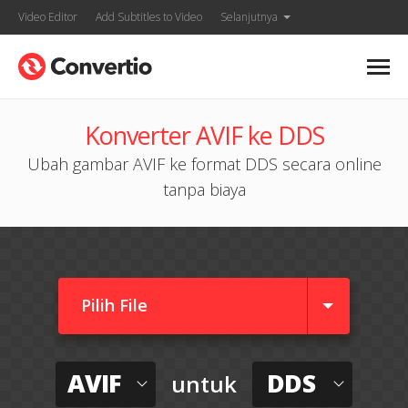
Video Editor
Add Subtitles to Video
Selanjutnya
Konverter AVIF ke DDS
Ubah gambar AVIF ke format DDS secara online
tanpa biaya
Pilih File
AVIF
DDS
untuk