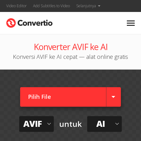
Video Editor
Add Subtitles to Video
Selanjutnya
Konverter AVIF ke AI
Konversi AVIF ke AI cepat — alat online gratis
Pilih File
AVIF
AI
untuk