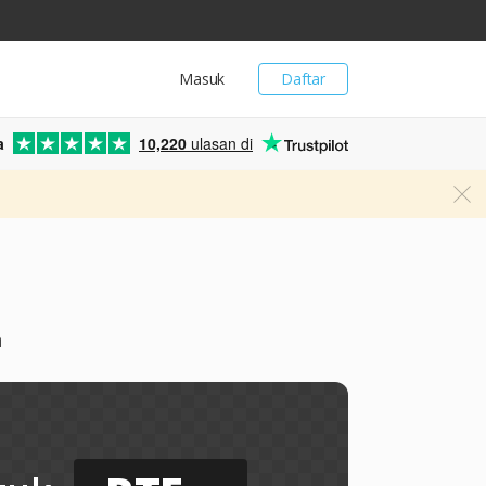
Masuk
Daftar
a
10,220
ulasan di
h