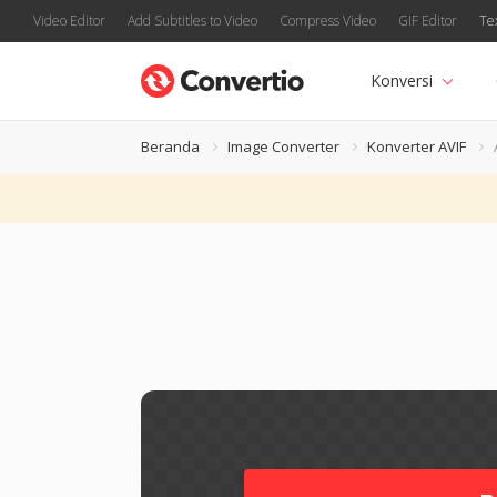
Video Editor
Add Subtitles to Video
Compress Video
GIF Editor
Te
Konversi
Beranda
Image Converter
Konverter AVIF