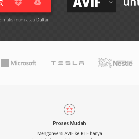
AVIF
un
 file maksimum atau
Daftar
Proses Mudah
Mengonversi AVIF ke RTF hanya