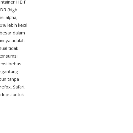
ntainer HEIF
HDR (high
si alpha,
0% lebih kecil
rbesar dalam
annya adalah
ual tidak
 konsumsi
ensi bebas
ergantung
pun tanpa
efox, Safari,
adopsi untuk