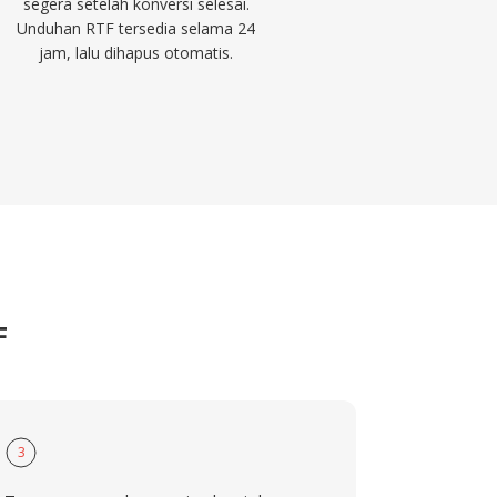
segera setelah konversi selesai.
Unduhan RTF tersedia selama 24
jam, lalu dihapus otomatis.
F
3