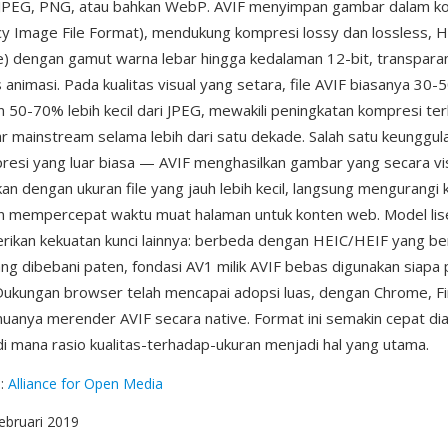
 JPEG, PNG, atau bahkan WebP. AVIF menyimpan gambar dalam ko
ncy Image File Format), mendukung kompresi lossy dan lossless, 
) dengan gamut warna lebar hingga kedalaman 12-bit, transparan
animasi. Pada kualitas visual yang setara, file AVIF biasanya 30-5
 50-70% lebih kecil dari JPEG, mewakili peningkatan kompresi te
 mainstream selama lebih dari satu dekade. Salah satu keunggul
presi yang luar biasa — AVIF menghasilkan gambar yang secara vis
an dengan ukuran file yang jauh lebih kecil, langsung mengurangi
n mempercepat waktu muat halaman untuk konten web. Model lis
rikan kekuatan kunci lainnya: berbeda dengan HEIC/HEIF yang b
g dibebani paten, fondasi AV1 milik AVIF bebas digunakan siapa 
. Dukungan browser telah mencapai adopsi luas, dengan Chrome, Fir
anya merender AVIF secara native. Format ini semakin cepat di
i mana rasio kualitas-terhadap-ukuran menjadi hal yang utama.
g
:
Alliance for Open Media
Februari 2019