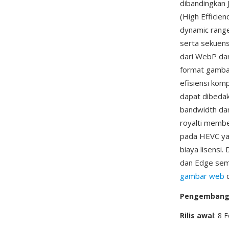
dibandingkan
(High Efficie
dynamic range
serta sekuens 
dari WebP dan
format gambar
efisiensi kom
dapat dibedak
bandwidth da
royalti membe
pada HEVC yan
biaya lisensi
dan Edge semu
gambar web
d
Pengemban
Rilis awal
: 8 