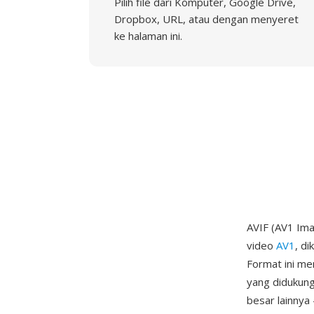
Pilih file dari Komputer, Google Drive,
Dropbox, URL, atau dengan menyeret
ke halaman ini.
AVIF (AV1 Ima
video
AV1
, d
Format ini me
yang didukung
besar lainnya