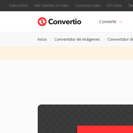
Video Editor
Add Subtitles to Video
Compress Video
GIF Editor
Te
Convertir
Inicio
Convertidor de imágenes
Convertidor d