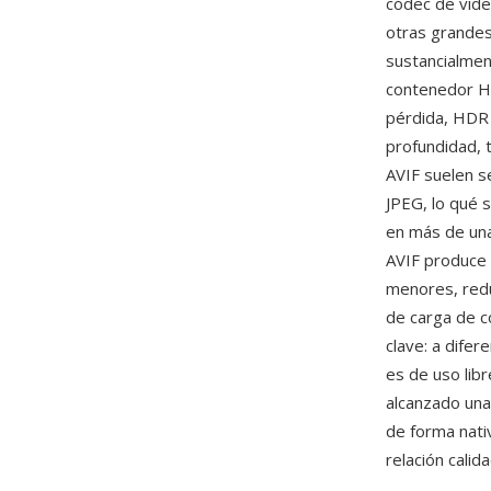
códec de víde
otras grandes
sustancialmen
contenedor HE
pérdida, HDR 
profundidad, t
AVIF suelen 
JPEG, lo qué 
en más de una
AVIF produce 
menores, red
de carga de c
clave: a dife
es de uso libr
alcanzado una
de forma nati
relación cali