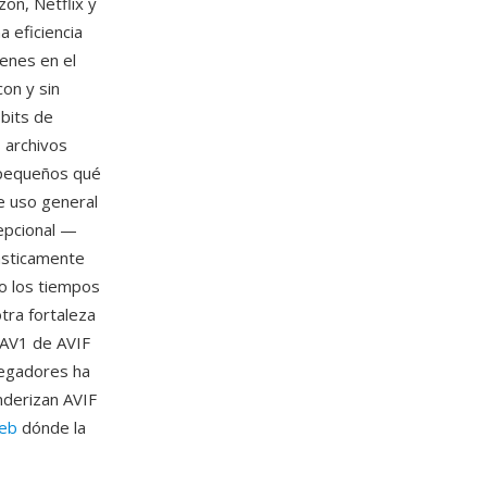
on, Netflix y
 eficiencia
enes en el
on y sin
bits de
s archivos
pequeños qué
e uso general
epcional —
ásticamente
o los tiempos
tra fortaleza
 AV1 de AVIF
avegadores ha
nderizan AVIF
eb
dónde la