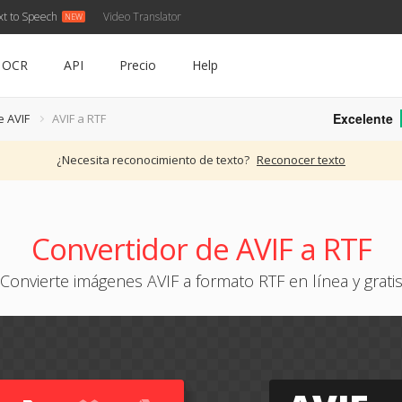
xt to Speech
Video Translator
OCR
API
Precio
Help
Excelente
e AVIF
AVIF a RTF
¿Necesita reconocimiento de texto?
Reconocer texto
Convertidor de AVIF a RTF
Convierte imágenes AVIF a formato RTF en línea y grati