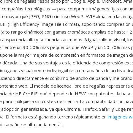
o libre de regalías respaldado por Google, Apple, Microsoft, Amaz
 compañías tecnológicas — para comprimir imágenes fijas con una
te mayor qué JPEG, PNG o incluso WebP. AVIF almacena las imág
IF (High Efficiency Image File Format), soportando compresión c
(alto rango dinámico) con gamas cromáticas amplias de hasta 12 
ransparencia alfa y secuencias animadas. A igual calidad visual, lo
ser entre un 30-50% más pequeños qué WebP y un 50-70% más 
supone la mayor mejora de compresión en formatos de imagen d
 década. Una de sus ventajas es la eficiencia de compresión exc
imágenes visualmente indistinguibles con tamaños de archivo dr
uciendo directamente el consumo de ancho de banda y mejorand
ontenido web. El modelo de licencia libre de regalías representa o
rencia de HEIC/HEIF, qué depende de HEVC con patentes, la base
e para cualquiera sin costes de licencia. La compatibilidad con n
 adopción generalizada, ya qué Chrome, Firefox, Safari y Edge re
va. El formato está ganando terreno rápidamente en
imágenes w
dad-tamaño resulta fundamental.