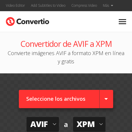
Video Editor
Add Subtitles to Video
Compress Video
Más
Convertidor de AVIF a XPM
Convierte imágenes AVIF a formato XPM en línea
y gratis
Seleccione los archivos
AVIF
XPM
a