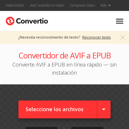
Video Editor
Add Subtitles to Video
Compress Video
Más
¿Necesita reconocimiento de texto?
Reconocer texto
Convertidor de AVIF a EPUB
Convierte AVIF a EPUB en línea rápido — sin
instalación
Seleccione los archivos