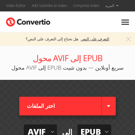
المزيد
Compress Video
Add Subtitles to Video
Video Editor
التعرف على النص
هل تحتاج إلى التعرف على النص؟
محول AVIF إلى EPUB
محول AVIF إلى EPUB سريع أونلاين — بدون تثبيت
اختر الملفات
AVIF
EPUB
إلى