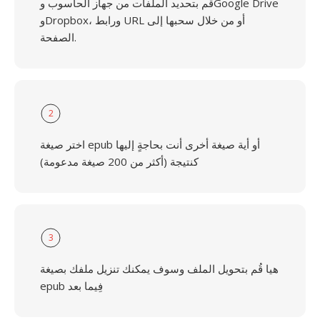
قُم بتحديد الملفات من جهاز الحاسوب وGoogle Drive
وDropbox، ورابط URL أو من خلال سحبها إلى
الصفحة.
2
اختر صيغة epub أو أية صيغة أخرى أنت بحاجةٍ إليها
كنتيجة (أكثر من 200 صيغة مدعومة)
3
هيا قُم بتحويل الملف وسوف يمكنك تنزيل ملفك بصيغة
epub فِيما بعد