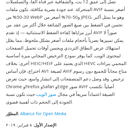
تصل إلى عمق 12 بت، والشفافية عبر قناة ألفا، والتسلسلات
المتحركة. عند جودة بصرية مكافئة، تكون ملفات AVIF أصغر بنسبة
30-50% من WebP و50-70% أصغر من JPEG، وهو ما يمثل أكبر
تحسن في الضغط بين صيغ الصور الشائعة خلال أكثر من عقد. من
أبرز مزاياها كفاءة الضغط الاستثنائية — إذ تقدم AVIF صوراً لا
يمكن تمييزها بصرياً بأحجام ملفات أصغر بشكل ملحوظ، مما يقلل
استهلاك عرض النطاق الترددي ويحسن أوقات تحميل الصفحات
لمحتوى الويب. كما يوفر نموذج الترخيص المجاني ميزة أساسية
أخرى: بخلاف HEIC/HEIF الذي يعتمد على HEVC المحمي ببراءات
اختراع، فإن أساس AV1 لصيغة AVIF متاح مجاناً للجميع دون رسوم
ترخيص. وقد وصل دعم المتصفحات إلى انتشار واسع، حيث تعرض
Chrome وFirefox وSafari وEdge صور AVIF أصلياً. تكتسب
الصيغة اعتماداً سريعاً في مجال
صور الويب
حيث تكون نسبة
الجودة إلى الحجم ذات أهمية قصوى.
Alliance for Open Media
:
المطوّر
الإصدار الأول
: ٨ فبراير، ٢٠١٩