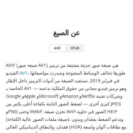
عن الصيغ
AVIF
EPUB
AVIF (صيغة صور AV1) هي صيغة صور حديثة مشتقة من ترميز
، طورها تحالف الوسائط المفتوحة وصدرت مواصفاتها
AV1
الفيديو
في فبراير 2019. تستفيد الصيغة من أدوات الترميز داخل الإطار
الخاصة بـ AV1 — وهو ترميز فيديو مجاني من حقوق الملكية تدعمه
Google وApple وMicrosoft وAmazon وNetflix وشركات تقنية
كبرى أخرى — لضغط الصور الثابتة بكفاءة أعلى بكثير من JPEG
وPNG وحتى WebP. تخزن صيغة AVIF الصور في حاوية HEIF
(صيغة ملفات الصور عالية الكفاءة)، وتدعم الضغط بفقدان وبدون
فقدان، والنطاق الديناميكي العالي (HDR) مع نطاقات ألوان واسعة