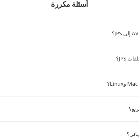
أسئلة مكررة
ت JPS؟
ريع؟
جاني؟