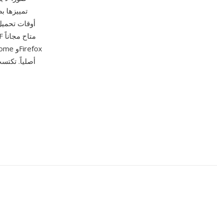
تمييزها ب
أوقات تحميل
وSafari وEdge صور 