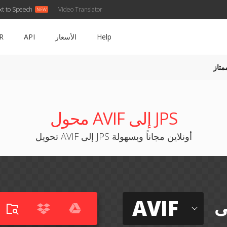
xt to Speech
Video Translator
Help
الأسعار
API
R
متاز
محول AVIF إلى JPS
تحويل AVIF إلى JPS أونلاين مجاناً وبسهولة
AVIF
ى