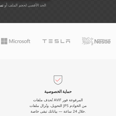
أسقِط الملفات هنا. 1 GB الحد الأقصى لحجم الملف أو
تس
حماية الخصوصية
تُحذف ملفات AVIF المرفوعة فور
التحويل، وتُزال ملفات JPS من الخوادم
خلال 24 ساعة — بياناتك تبقى خاصة.