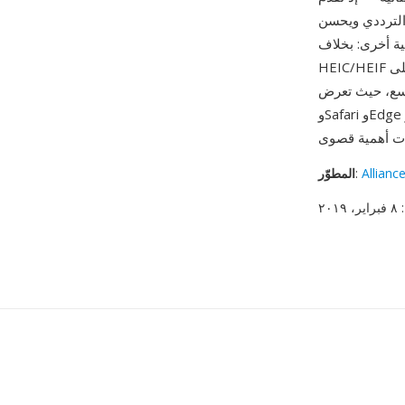
الترددي ويحسن
ة أخرى: بخلاف
HEIC/HEIF الذي يعتمد على HEVC المحمي ببراءات اختراع، فإن أساس AV1 لصيغة AVIF متاح مجاناً
 Chrome وFirefox
Allianc
:
المطوّر
: ٨ فبراير، ٢٠١٩