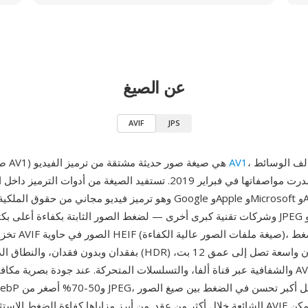
عن الصيغ
AVIF
JPS
، طورها تحالف الوسائط
AV1
AVIF (صيغة صور AV1) هي صيغة صور حديثة مشتقة من ترميز الفيديو
المفتوحة وصدرت مواصفاتها في فبراير 2019. تستفيد الصيغة من أدوات الت
بفقدان وبدون فقدان، والنطاق الديناميكي العالي (HDR) مع نطاقات أ
والشفافية عبر قناة ألفا، والتسلسلات المتحركة. عند جودة بصرية مكافئة، تكون ملفا
الشائعة خلال أكثر من عقد. من أبرز مزاياها كفاءة الضغط الاستثنائية — إذ تقدم 