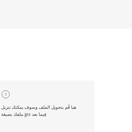
3
هيا قُم بتحويل الملف وسوف يمكنك تنزيل
ملفك بصيغة jps فِيما بعد