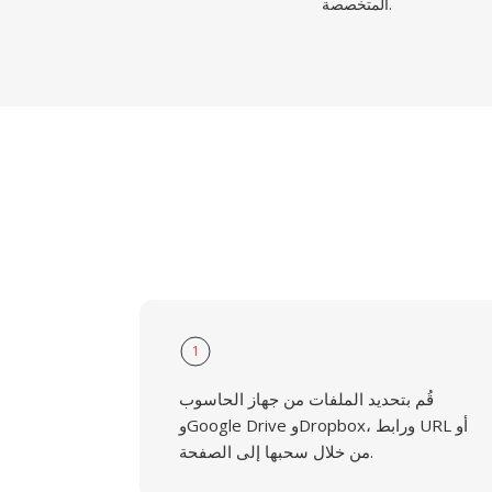
المتخصصة.
1
قُم بتحديد الملفات من جهاز الحاسوب
وGoogle Drive وDropbox، ورابط URL أو
من خلال سحبها إلى الصفحة.