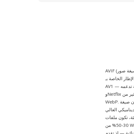
رميز داخل الإطار الخاصة بـ
AV1 — وهو ترميز فيديو مجاني من حقوق الملكية تدعمه Google وApple وMicrosoft وAmazon
وNetflix وشركات تقنية كبرى أخرى — لضغط الصور الثابتة بكفاءة أعلى بكثير من JPEG وPNG وحتى
WebP. تخزن صيغة AVIF الصور في حاوية HEIF (صيغة ملفات الصور عالية الكفاءة)، وتدعم الضغط
لوان واسعة تصل إلى عمق 12 بت،
ت AVIF أصغر بنسبة
30-50% من WebP و50-70% أصغر من JPEG، وهو ما يمثل أكبر تحسن في الضغط بين صيغ الصور
AVIF صوراً لا يمكن