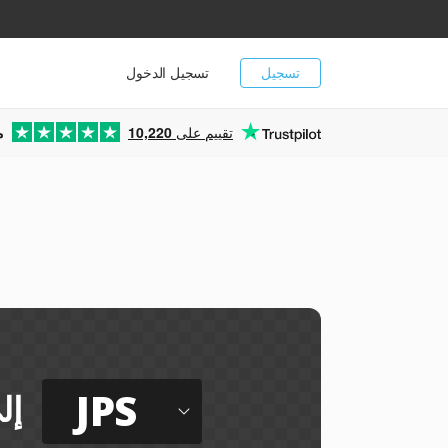
تسجيل
تسجيل الدخول
تقييم على
10,220
م
JPS
إل