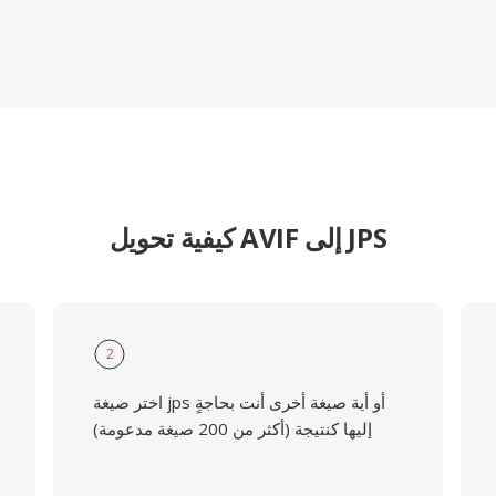
كيفية تحويل AVIF إلى JPS
2
اختر صيغة jps أو أية صيغة أخرى أنت بحاجةٍ
إليها كنتيجة (أكثر من 200 صيغة مدعومة)