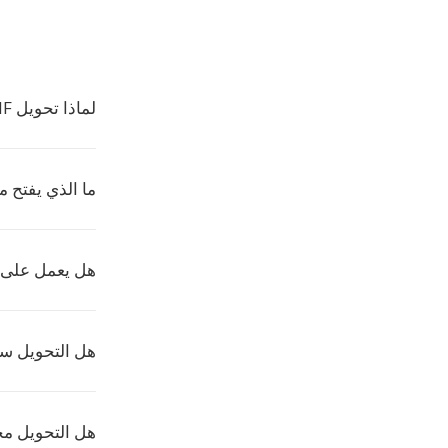
لماذا تحويل AVIF إلى JPS؟
ما الذي يفتح ملفا
هل يعمل على Mac وLinux؟
هل التحويل س
هل التحويل م