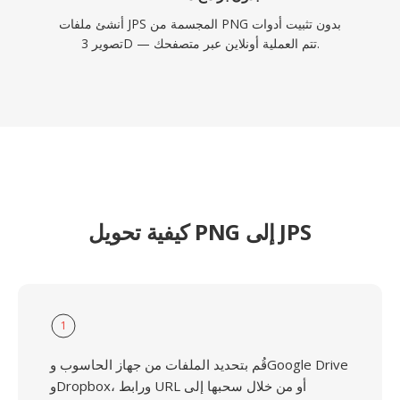
أنشئ ملفات JPS المجسمة من PNG بدون تثبيت أدوات
تصوير 3D — تتم العملية أونلاين عبر متصفحك.
كيفية تحويل PNG إلى JPS
1
قُم بتحديد الملفات من جهاز الحاسوب وGoogle Drive
وDropbox، ورابط URL أو من خلال سحبها إلى