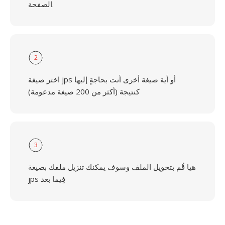
الصفحة.
2
اختر صيغة jps أو أية صيغة أخرى أنت بحاجةٍ إليها
كنتيجة (أكثر من 200 صيغة مدعومة)
3
هيا قُم بتحويل الملف وسوف يمكنك تنزيل ملفك بصيغة
jps فِيما بعد