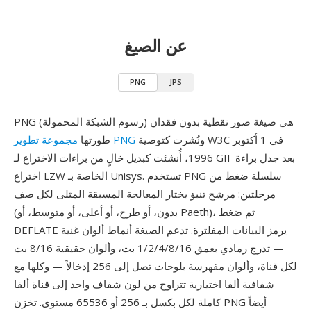
عن الصيغ
PNG
JPS
PNG (رسوم الشبكة المحمولة) هي صيغة صور نقطية بدون فقدان
ونُشرت كتوصية W3C في 1 أكتوبر
مجموعة تطوير PNG
طورتها
1996، أُنشئت كبديل خالٍ من براءات الاختراع لـ GIF بعد جدل براءة
اختراع LZW الخاصة بـ Unisys. تستخدم PNG سلسلة ضغط من
مرحلتين: مرشح تنبؤ يختار المعالجة المسبقة المثلى لكل صف
(بدون، أو طرح، أو أعلى، أو متوسط، أو Paeth)، ثم ضغط
DEFLATE يرمز البيانات المفلترة. تدعم الصيغة أنماط ألوان غنية
— تدرج رمادي بعمق 1/2/4/8/16 بت، وألوان حقيقية 8/16 بت
لكل قناة، وألوان مفهرسة بلوحات تصل إلى 256 إدخالاً — وكلها مع
شفافية ألفا اختيارية تتراوح من لون شفاف واحد إلى قناة ألفا
كاملة لكل بكسل بـ 256 أو 65536 مستوى. تخزن PNG أيضاً