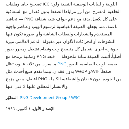
تصحيح جاما وملفات ICC اللونية والبيانات الوصفية النصية ولون
الخلفية المقترح. من أبرز مزاياها الضغط بدون فقدان مع الشفافية
— تحافظ PNG على كل بكسل بدقة مع دعم حواف شبه شفافة
ناعمة، مما يجعلها الصيغة القياسية لرسوم الويب وعناصر واجهة
المستخدم والشعارات ولقطات الشاشة وأي صورة تكون فيها
التشوهات أو انحرافات الألوان غير مقبولة. الدعم العالمي ميزة
جوهرية أخرى: يتعامل كل متصفح ويب ونظام تشغيل ومحرر صور
ومكتبة برمجة مع PNG أصلياً. أثبتت الصيغة متانة ملحوظة — فبعد
صيغة الويب القياسية للصور
PNG
ما يقرب من ثلاثة عقود، تظل
بدون فقدان. بينما تقدم صيغ أحدث مثل WebP وAVIF ضغطاً
أفضل، يبقي مزيج PNG من الجودة بدون فقدان والشفافية الكاملة
والانتشار المطلق عليها لا غنى عنها.
PNG Development Group / W3C
:
المطوّر
الإصدار الأول
: ١ أكتوبر، ١٩٩٦