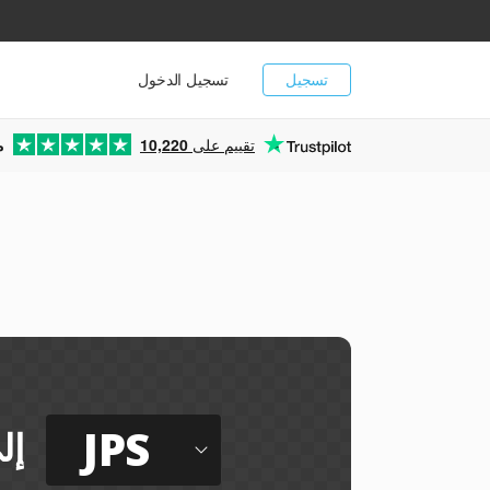
تسجيل
تسجيل الدخول
تقييم على
10,220
م
JPS
إل