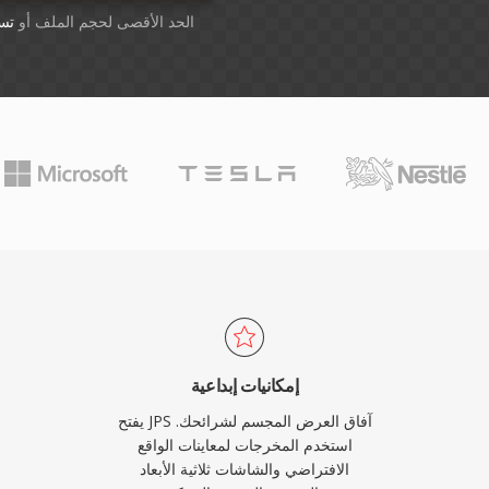
أسقِط الملفات هنا. 1 GB الحد الأقصى لحجم الملف أو
تس
إمكانيات إبداعية
يفتح JPS آفاق العرض المجسم لشرائحك.
استخدم المخرجات لمعاينات الواقع
الافتراضي والشاشات ثلاثية الأبعاد