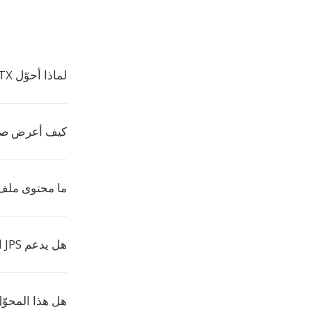
لماذا أحوّل PPTX إلى JPS؟
كيف أعرض صور S
ما محتوى ملف JPS
هل يدعم JPS الدقة العالية؟
هل هذا المحوّ