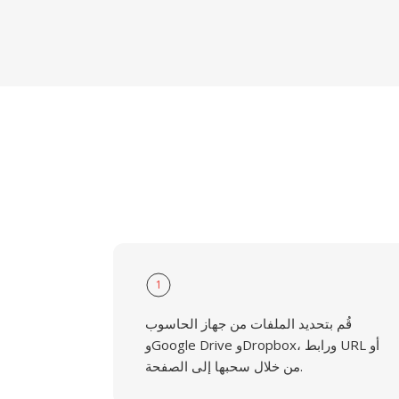
1
قُم بتحديد الملفات من جهاز الحاسوب
وGoogle Drive وDropbox، ورابط URL أو
من خلال سحبها إلى الصفحة.