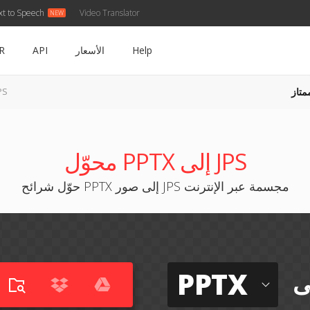
xt to Speech
Video Translator
Help
الأسعار
API
R
متاز
PPTX إ
محوّل PPTX إلى JPS
حوّل شرائح PPTX إلى صور JPS مجسمة عبر الإنترنت
PPTX
ى