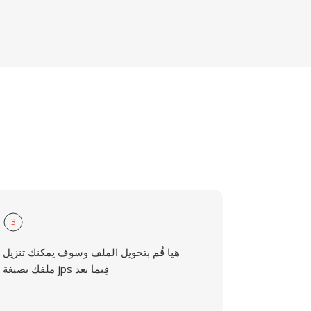
3
هيا قُم بتحويل الملف وسوف يمكنك تنزيل
ملفك بصيغة jps فِيما بعد