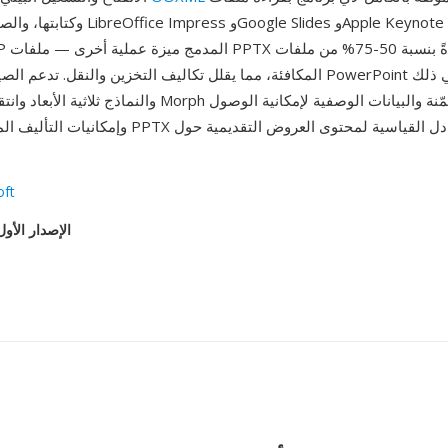
وكتابتها، والصيغة مدعومة من Office Impress
المكافئة، مما يقلل تكاليف التخزين والنقل. تدعم الصيغة جميع ميزات werPoint
وإمكانيات التأليف المشترك. أصبحت PPTX صيغة التبادل
oft
الإصدار الأول