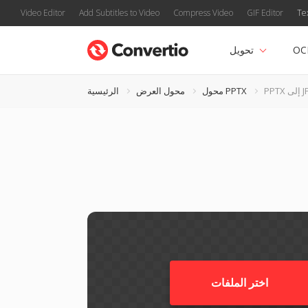
Video Editor
Add Subtitles to Video
Compress Video
GIF Editor
Te
OC
تحويل
لى JPS
محول PPTX
محول العرض
الرئيسية
اختر الملفات