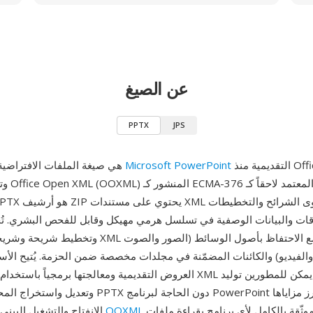
عن الصيغ
PPTX
JPS
التقديمية منذ Office 2007،
Microsoft PowerPoint
PPTX هي صيغة الملفات الافتراضية لعروض
وتعتمد عل
قات والبيانات الوصفية في تسلسل هرمي مهيكل وقابل للفحص البشري. تُ
وتخطيط شريحة وشريحة رئيسية كجزء XML منفصل، مع الا
والفيديو) والكائنات المضمّنة في مجلدات مخصصة ضمن الحزمة. يُتيح الأساس القائ
العروض التقديمية ومعالجتها برمجياً باستخدام أدوات ومكتبات XML القياسي
وتعديل واستخراج المحتوى من ملفات PPTX دون الحاجة لبر
الموثّقة بالكامل لأي برنامج بقراءة ملفات PPTX
OOXML
الانفتاح والتشغيل البيني: تسمح مواصفة