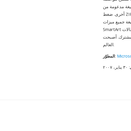
Libre وGoogle Slides وApple Keynote وأدوات عديدة
أخرى. ضغط ZIP المدمج ميزة عملية أخرى — ملفات PPTX أصغر عادةً بنسبة 50-75% من ملفات PPT
Po الحديثة بما في ذلك
SmartArt والنماذج ثلاثية الأبعاد وانتقالات Morph والخطوط المضمّنة والبيانات الوصفية لإمكانية الوصول
 القياسية لمحتوى العروض التقديمية حول
العالم.
Micros
:
المطوّر
: ٣٠ يناير، ٢٠٠٧