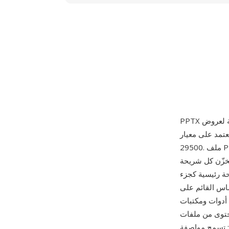
ى معيار Office Open XML (OOXML) المنشور كـ ECMA-376 والمعتمد لاحقاً كـ ISO/IEC
29500. ملف PPTX هو أرشيف ZIP يحتوي على مستندات XML تصف محتوى الشرائح والتخطيطات
خزّن كل شريحة
حتفاظ بأصول الوسائط (الصور والصوت
م على XML إنشاء
ة — يمكن للمطورين توليد
نامج PowerPoint نفسه. من أبرز مزاياها