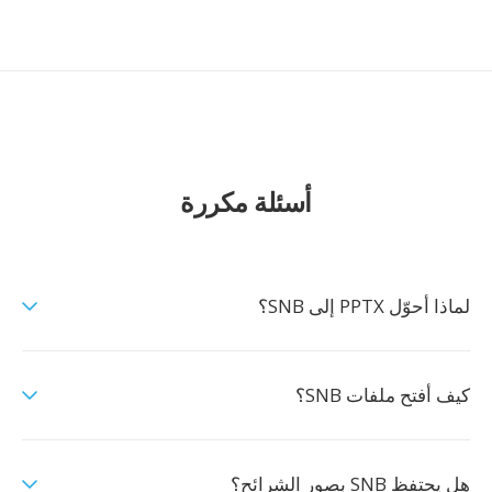
أسئلة مكررة
لماذا أحوّل PPTX إلى SNB؟
كيف أفتح ملفات SNB؟
هل يحتفظ SNB بصور الشرائح؟