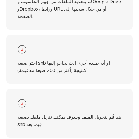
قُم بتحديد الملفات من جهاز الحاسوب وGoogle Drive
وDropbox، ورابط URL أو من خلال سحبها إلى
الصفحة.
2
اختر صيغة snb أو أية صيغة أخرى أنت بحاجةٍ إليها
كنتيجة (أكثر من 200 صيغة مدعومة)
3
هيا قُم بتحويل الملف وسوف يمكنك تنزيل ملفك بصيغة
snb فِيما بعد