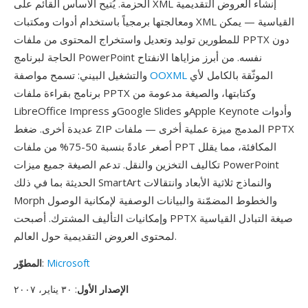
الحزمة. يُتيح الأساس القائم على XML إنشاء العروض التقديمية
ومعالجتها برمجياً باستخدام أدوات ومكتبات XML القياسية — يمكن
للمطورين توليد وتعديل واستخراج المحتوى من ملفات PPTX دون
الحاجة لبرنامج PowerPoint نفسه. من أبرز مزاياها الانفتاح
الموثّقة بالكامل لأي
OOXML
والتشغيل البيني: تسمح مواصفة
برنامج بقراءة ملفات PPTX وكتابتها، والصيغة مدعومة من
LibreOffice Impress وGoogle Slides وApple Keynote وأدوات
عديدة أخرى. ضغط ZIP المدمج ميزة عملية أخرى — ملفات PPTX
أصغر عادةً بنسبة 50-75% من ملفات PPT المكافئة، مما يقلل
تكاليف التخزين والنقل. تدعم الصيغة جميع ميزات PowerPoint
الحديثة بما في ذلك SmartArt والنماذج ثلاثية الأبعاد وانتقالات
Morph والخطوط المضمّنة والبيانات الوصفية لإمكانية الوصول
وإمكانيات التأليف المشترك. أصبحت PPTX صيغة التبادل القياسية
لمحتوى العروض التقديمية حول العالم.
Microsoft
:
المطوّر
الإصدار الأول
: ٣٠ يناير، ٢٠٠٧