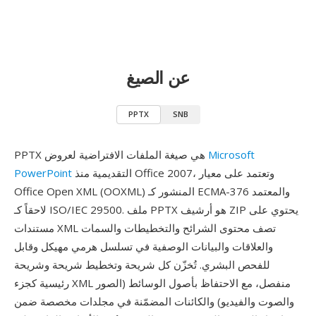
عن الصيغ
PPTX
SNB
Microsoft
PPTX هي صيغة الملفات الافتراضية لعروض
التقديمية منذ Office 2007، وتعتمد على معيار
PowerPoint
Office Open XML (OOXML) المنشور كـ ECMA-376 والمعتمد
لاحقاً كـ ISO/IEC 29500. ملف PPTX هو أرشيف ZIP يحتوي على
مستندات XML تصف محتوى الشرائح والتخطيطات والسمات
والعلاقات والبيانات الوصفية في تسلسل هرمي مهيكل وقابل
للفحص البشري. تُخزّن كل شريحة وتخطيط شريحة وشريحة
رئيسية كجزء XML منفصل، مع الاحتفاظ بأصول الوسائط (الصور
والصوت والفيديو) والكائنات المضمّنة في مجلدات مخصصة ضمن