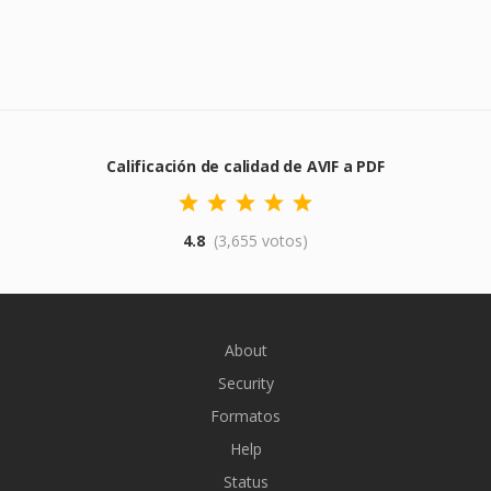
Calificación de calidad de AVIF a PDF
4.8
(3,655 votos)
About
Security
Formatos
Help
Status