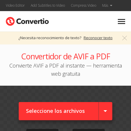
Video Editor
Add Subtitles to Video
Compress Video
Más
¿Necesita reconocimiento de texto?
Reconocer texto
Convertidor de AVIF a PDF
Convierte AVIF a PDF al instante — herramienta
web gratuita
Seleccione los archivos