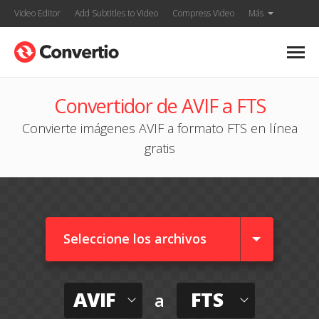
Video Editor
Add Subtitles to Video
Compress Video
Más
Convertidor de AVIF a FTS
Convierte imágenes AVIF a formato FTS en línea
gratis
Seleccione los archivos
AVIF
FTS
a