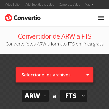
Video Editor
Add Subtitles to Video
Compress Video
Más
Convertidor de ARW a FTS
Convierte fotos ARW a formato FTS en línea gratis
Seleccione los archivos
ARW
FTS
a