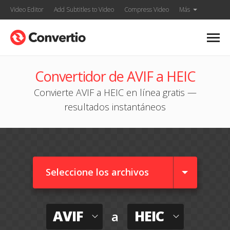
Video Editor
Add Subtitles to Video
Compress Video
Más
Convertidor de AVIF a HEIC
Convierte AVIF a HEIC en línea gratis —
resultados instantáneos
Seleccione los archivos
AVIF
HEIC
a