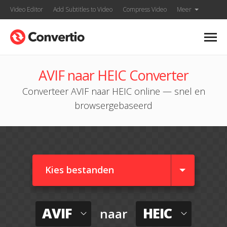
Video Editor
Add Subtitles to Video
Compress Video
Meer
AVIF naar HEIC Converter
Converteer AVIF naar HEIC online — snel en
browsergebaseerd
Kies bestanden
AVIF
HEIC
naar