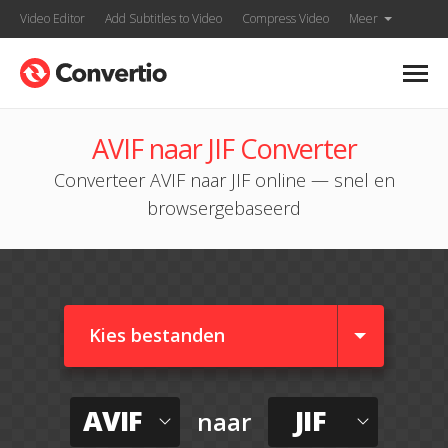
Video Editor
Add Subtitles to Video
Compress Video
Meer
AVIF naar JIF Converter
Converteer AVIF naar JIF online — snel en
browsergebaseerd
Kies bestanden
AVIF
JIF
naar