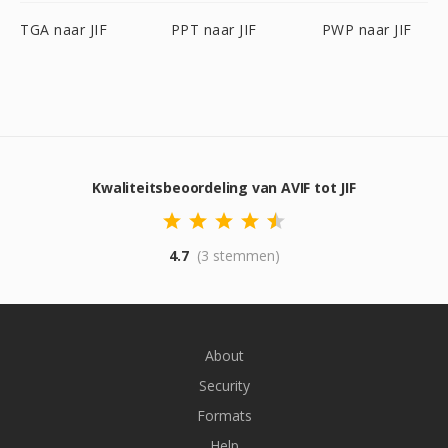
TGA naar JIF
PPT naar JIF
PWP naar JIF
Kwaliteitsbeoordeling van AVIF tot JIF
4.7
(3 stemmen)
About
Security
Formats
Help