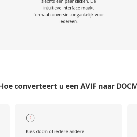
slechts een paar klikken. De
intuïtieve interface maakt
formaatconversie toegankelijk voor
iedereen.
Hoe converteert u een AVIF naar DOC
2
Kies docm of iedere andere