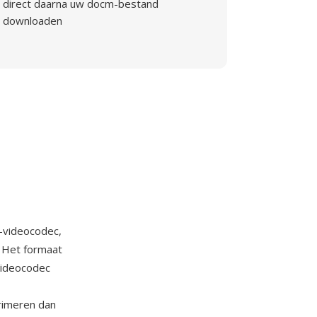
direct daarna uw docm-bestand
downloaden
-videocodec,
. Het formaat
videocodec
primeren dan