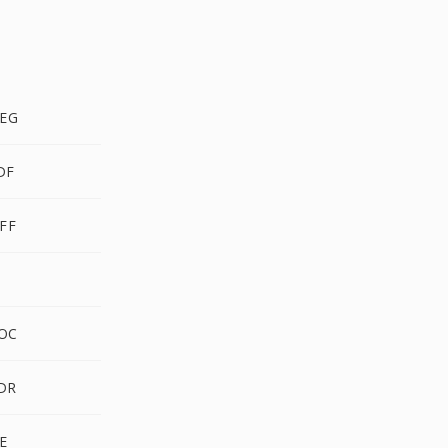
PEG
DF
IFF
DOC
HDR
PE