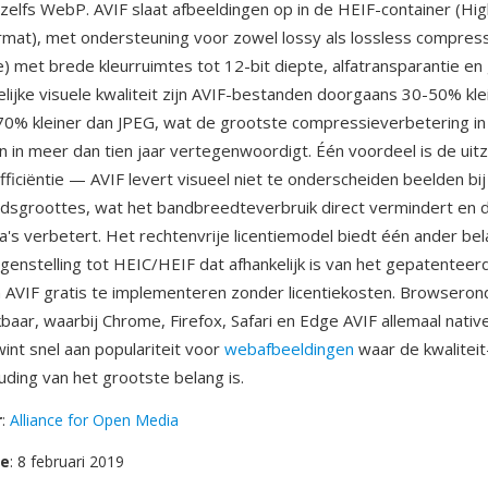
zelfs WebP. AVIF slaat afbeeldingen op in de HEIF-container (High
rmat), met ondersteuning voor zowel lossy als lossless compress
) met brede kleurruimtes tot 12-bit diepte, alfatransparantie e
gelijke visuele kwaliteit zijn AVIF-bestanden doorgaans 30-50% kle
0% kleiner dan JPEG, wat de grootste compressieverbetering i
 in meer dan tien jaar vertegenwoordigt. Één voordeel is de uitz
ficiëntie — AVIF levert visueel niet te onderscheiden beelden bij
dsgroottes, wat het bandbreedteverbruik direct vermindert en d
's verbetert. Het rechtenvrije licentiemodel biedt één ander bel
tegenstelling tot HEIC/HEIF dat afhankelijk is van het gepatenteer
 AVIF gratis te implementeren zonder licentiekosten. Browseron
baar, waarbij Chrome, Firefox, Safari en Edge AVIF allemaal nati
int snel aan populariteit voor
webafbeeldingen
waar de kwaliteit
ding van het grootste belang is.
r
:
Alliance for Open Media
se
: 8 februari 2019