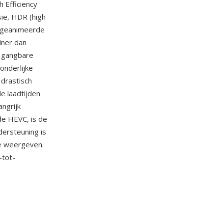
 Efficiency
ie, HDR (high
n geanimeerde
iner dan
n gangbare
onderlijke
 drastisch
e laadtijden
angrijk
de HEVC, is de
dersteuning is
ve weergeven.
-tot-