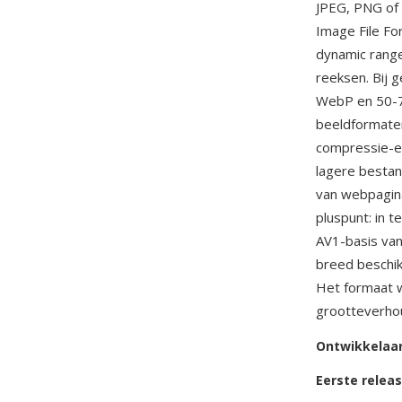
JPEG, PNG of 
Image File Fo
dynamic range
reeksen. Bij 
WebP en 50-7
beeldformaten
compressie-ef
lagere bestan
van webpagina
pluspunt: in 
AV1-basis van
breed beschik
Het formaat w
grootteverhou
Ontwikkelaa
Eerste relea