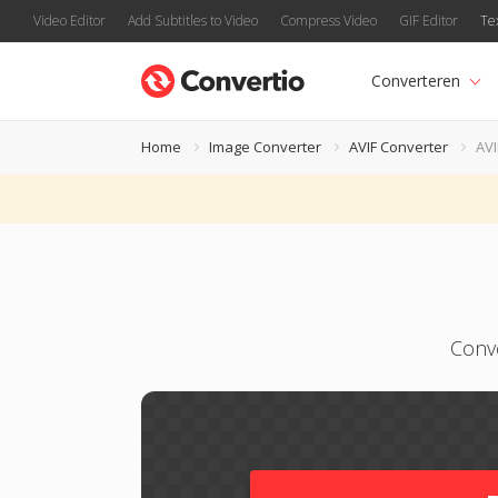
Video Editor
Add Subtitles to Video
Compress Video
GIF Editor
Te
Converteren
Home
Image Converter
AVIF Converter
AV
Conv