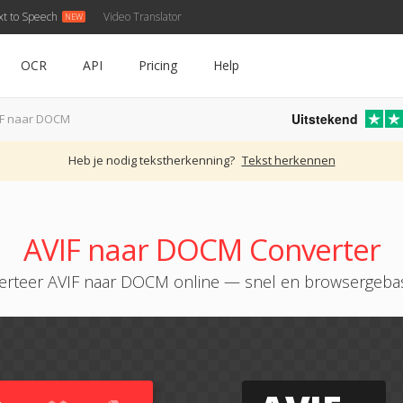
xt to Speech
Video Translator
OCR
API
Pricing
Help
Uitstekend
IF naar DOCM
Heb je nodig tekstherkenning?
Tekst herkennen
AVIF naar DOCM Converter
erteer AVIF naar DOCM online — snel en browsergeba