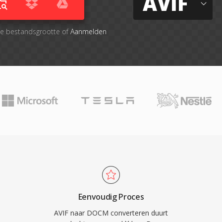
AVIF
le bestandsgrootte of
Aanmelden
Eenvoudig Proces
AVIF naar DOCM converteren duurt