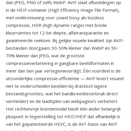
dan JPEG, PNG of zelfs WebP. AVIF slaat afbeeldingen op
in de HEIF-container (High Efficiency Image File Format),
met ondersteuning voor zowel lossy als lossless
compressie, HDR (high dynamic range) met brede
kleurruimtes tot 12-bit diepte, alfatransparantie en
geanimeerde reeksen. Bij gelijke visuele kwaliteit zijn AVIF-
bestanden doorgaans 30-50% kleiner dan WebP en 50-
70% kleiner dan JPEG, wat de grootste
compressieverbetering in gangbare beeldformaten in
meer dan tien jaar vertegenwoordigt. Één voordeel is de
uitzonderlijke compressie-efficiëntie — AVIF levert visueel
niet te onderscheiden beelden bij drastisch lagere
bestandsgroottes, wat het bandbreedteverbruik direct
vermindert en de laadtijden van webpagina's verbetert.
Het rechtenvrije licentiemodel biedt één ander belangrijk
pluspunt: in tegenstelling tot HEIC/HEIF dat afhankelijk is
van het gepatenteerde HEVC, is de AV1-basis van AVIF