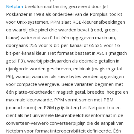
Netpbm
-beeldformaatfamilie, gecreeerd door Jef
Poskanzer in 1988 als onderdeel van de Pbmplus-toolkit
voor Unix-systemen. PPM slaat RGB-kleurenafbeeldingen
op waarbij elke pixel drie waarden bevat (rood, groen,
blauw) varierend van 0 tot één opgegeven maximum,
doorgaans 255 voor 8-bit-per-kanaal of 65535 voor 16-
bit-per-kanaal kleur. Het formaat bestaat in ASCII (magisch
getal P3), waarbij pixelwaarden als decimale getallen in
rijvolgorde worden geschreven, en binair (magisch getal
P6), waarbij waarden als ruwe bytes worden opgeslagen
voor compacte weergave. Beide varianten beginnen met
één platte-tekstheader: magisch getal, breedte, hoogte en
maximale kleurwaarde. PPM vormt samen met PBM
(monochroom) en PGM (grijstinten) het Netpbm-trio en
dient als het universele kleurenbeeldtussenformaat in de
converteer-verwerk-converteerpijplijn die de aanpak van
Netpbm voor formaatinteroperabiliteit definieerde. Één