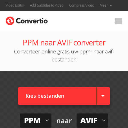
Video Editor
Add Subtitles to Video
Compress Video
Meer
PPM naar AVIF converter
Converteer online gratis uw ppm- naar avif-
bestanden
Kies bestanden
PPM
AVIF
naar