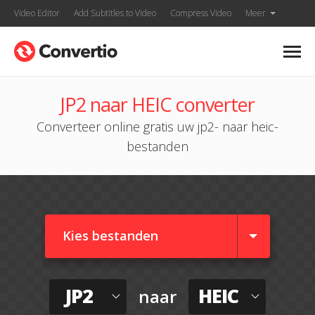
Video Editor
Add Subtitles to Video
Compress Video
Meer
JP2 naar HEIC converter
Converteer online gratis uw jp2- naar heic-
bestanden
Kies bestanden
JP2
HEIC
naar