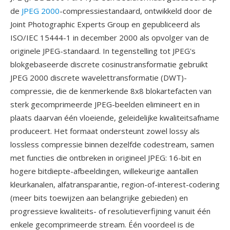
de
JPEG 2000
-compressiestandaard, ontwikkeld door de
Joint Photographic Experts Group en gepubliceerd als
ISO/IEC 15444-1 in december 2000 als opvolger van de
originele JPEG-standaard. In tegenstelling tot JPEG's
blokgebaseerde discrete cosinustransformatie gebruikt
JPEG 2000 discrete wavelettransformatie (DWT)-
compressie, die de kenmerkende 8x8 blokartefacten van
sterk gecomprimeerde JPEG-beelden elimineert en in
plaats daarvan één vloeiende, geleidelijke kwaliteitsafname
produceert. Het formaat ondersteunt zowel lossy als
lossless compressie binnen dezelfde codestream, samen
met functies die ontbreken in origineel JPEG: 16-bit en
hogere bitdiepte-afbeeldingen, willekeurige aantallen
kleurkanalen, alfatransparantie, region-of-interest-codering
(meer bits toewijzen aan belangrijke gebieden) en
progressieve kwaliteits- of resolutieverfijning vanuit één
enkele gecomprimeerde stream. Één voordeel is de