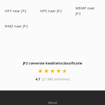
WBMP naar
VIFF naar JP2
VIPS naar JP2
JP2
WMZ naar JP2
JP2 conversie kwaliteitsclassificatie
4.7
(27,986 stemmen)
About