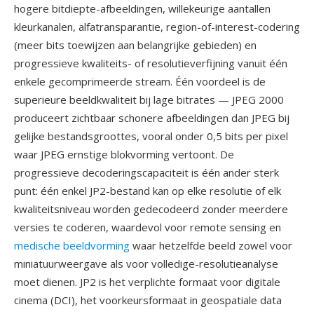
hogere bitdiepte-afbeeldingen, willekeurige aantallen
kleurkanalen, alfatransparantie, region-of-interest-codering
(meer bits toewijzen aan belangrijke gebieden) en
progressieve kwaliteits- of resolutieverfijning vanuit één
enkele gecomprimeerde stream. Één voordeel is de
superieure beeldkwaliteit bij lage bitrates — JPEG 2000
produceert zichtbaar schonere afbeeldingen dan JPEG bij
gelijke bestandsgroottes, vooral onder 0,5 bits per pixel
waar JPEG ernstige blokvorming vertoont. De
progressieve decoderingscapaciteit is één ander sterk
punt: één enkel JP2-bestand kan op elke resolutie of elk
kwaliteitsniveau worden gedecodeerd zonder meerdere
versies te coderen, waardevol voor remote sensing en
medische beeldvorming
waar hetzelfde beeld zowel voor
miniatuurweergave als voor volledige-resolutieanalyse
moet dienen. JP2 is het verplichte formaat voor digitale
cinema (DCI), het voorkeursformaat in geospatiale data