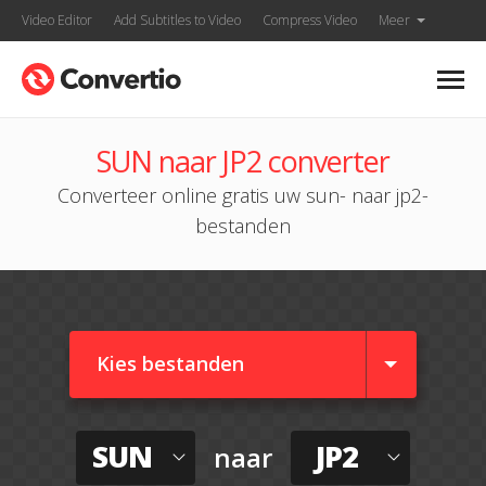
Video Editor
Add Subtitles to Video
Compress Video
Meer
SUN naar JP2 converter
Converteer online gratis uw sun- naar jp2-
bestanden
Kies bestanden
SUN
JP2
naar