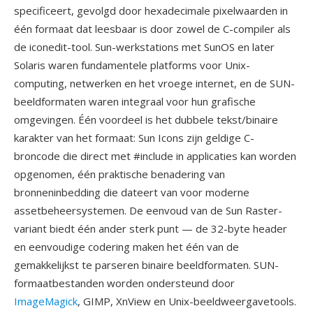
specificeert, gevolgd door hexadecimale pixelwaarden in
één formaat dat leesbaar is door zowel de C-compiler als
de iconedit-tool. Sun-werkstations met SunOS en later
Solaris waren fundamentele platforms voor Unix-
computing, netwerken en het vroege internet, en de SUN-
beeldformaten waren integraal voor hun grafische
omgevingen. Één voordeel is het dubbele tekst/binaire
karakter van het formaat: Sun Icons zijn geldige C-
broncode die direct met #include in applicaties kan worden
opgenomen, één praktische benadering van
bronneninbedding die dateert van voor moderne
assetbeheersystemen. De eenvoud van de Sun Raster-
variant biedt één ander sterk punt — de 32-byte header
en eenvoudige codering maken het één van de
gemakkelijkst te parseren binaire beeldformaten. SUN-
formaatbestanden worden ondersteund door
ImageMagick
, GIMP, XnView en Unix-beeldweergavetools.