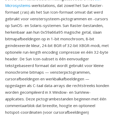
Microsystems
-werkstations, dat zowel het Sun Raster-
formaat (.ras) als het Sun Icon-formaat omvat dat werd
gebruikt voor venstersysteem-pictogrammen en -cursors
op SunOS- en Solaris-systemen. Sun Raster-bestanden,
herkenbaar aan hun 0x59a66a95 magische getal, slaan
bitmapafbeeldingen op in 1-bit monochroom, 8-bit
geïndexeerde kleur, 24-bit BGR of 32-bit XBGR-modi, met
optionele run-length encoding compressie en één 32-byte
header. De Sun Icon-subset is één eenvoudiger
tekstgebaseerd formaat dat wordt gebruikt voor kleine
monochrome bitmaps — vensterpictogrammen,
cursorafbeeldingen en werkbalkafbeeldingen —
opgeslagen als C-taal data-arrays die rechtstreeks konden
worden gecompileerd in X Window- en SunView-
applicaties. Deze pictogrambestanden beginnen met één
commentaarblok dat breedte, hoogte en optioneel
hotspot-coordinaten (voor cursorafbeeldingen)