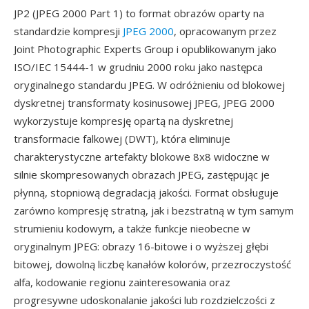
JP2 (JPEG 2000 Part 1) to format obrazów oparty na
standardzie kompresji
JPEG 2000
, opracowanym przez
Joint Photographic Experts Group i opublikowanym jako
ISO/IEC 15444-1 w grudniu 2000 roku jako następca
oryginalnego standardu JPEG. W odróżnieniu od blokowej
dyskretnej transformaty kosinusowej JPEG, JPEG 2000
wykorzystuje kompresję opartą na dyskretnej
transformacie falkowej (DWT), która eliminuje
charakterystyczne artefakty blokowe 8x8 widoczne w
silnie skompresowanych obrazach JPEG, zastępując je
płynną, stopniową degradacją jakości. Format obsługuje
zarówno kompresję stratną, jak i bezstratną w tym samym
strumieniu kodowym, a także funkcje nieobecne w
oryginalnym JPEG: obrazy 16-bitowe i o wyższej głębi
bitowej, dowolną liczbę kanałów kolorów, przezroczystość
alfa, kodowanie regionu zainteresowania oraz
progresywne udoskonalanie jakości lub rozdzielczości z