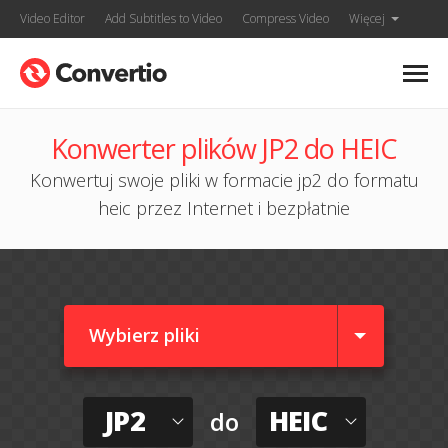
Video Editor
Add Subtitles to Video
Compress Video
Więcej
Konwerter plików JP2 do HEIC
Konwertuj swoje pliki w formacie jp2 do formatu
heic przez Internet i bezpłatnie
Wybierz pliki
JP2
HEIC
do