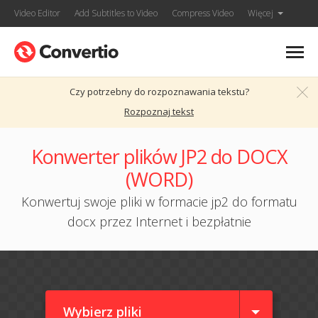
Video Editor
Add Subtitles to Video
Compress Video
Więcej
Czy potrzebny do rozpoznawania tekstu?
Rozpoznaj tekst
Konwerter plików JP2 do DOCX
(WORD)
Konwertuj swoje pliki w formacie jp2 do formatu
docx przez Internet i bezpłatnie
Wybierz pliki