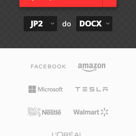
JP2
DOCX
do