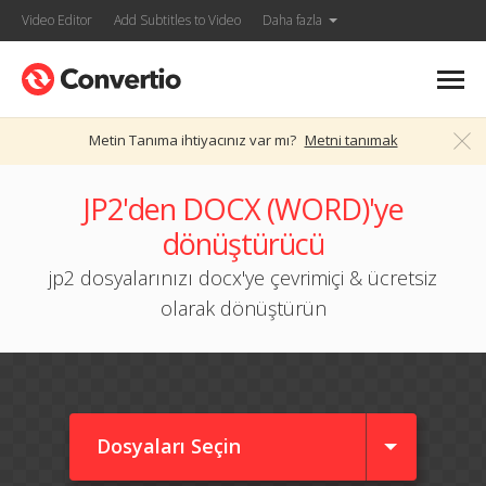
Video Editor
Add Subtitles to Video
Daha fazla
Metin Tanıma ihtiyacınız var mı?
Metni tanımak
JP2'den DOCX (WORD)'ye
dönüştürücü
jp2 dosyalarınızı docx'ye çevrimiçi & ücretsiz
olarak dönüştürün
Dosyaları Seçin