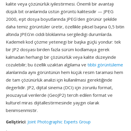
kalite veya çözünürlük iyilestirmesi. Önemli bir avantajı
düşük bit oranlarinda üstün görüntü kalitesidir — JPEG
2000, eşit dosya boyutlarında JPEG'den görünür şekilde
daha temiz görüntüler üretir, özellikle piksel başına 0,5 bitin
altında JPEG'ın ciddi bloklanma sergiledigi durumlarda.
Kademeli kod çözme yetenegi bir başka güçlü yondur: tek
bir JP2 dosyası birden fazla sürüm kodlamaya gerek
kalmadan herhangi bir çözünürlük veya kalite düzeyinde
cozulebilir; bu özellik uzaktan algilama ve
tıbbi görüntüleme
alanlarinda aynı görüntünün hem küçük resim taramasi hem
de tam çözünürlük analizi için kullanilmasi gerektiğinde
degerlidir. JP2, dijital sinema (DCI) için zorunlu format,
jeouzaysal verilerde (GeoJP2) tercih edilen format ve
kulturel miras dijitallestirmesinde yaygın olarak
benimsenmistir.
Geliştirici
:
Joint Photographic Experts Group