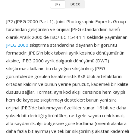
JP2
DOCX
JP2 (JPEG 2000 Part 1), Joint Photographic Experts Group
tarafından geliştirilen ve orijinal JPEG standardinin halefi
olarak Aralık 2000'de ISO/IEC 15444-1 seklinde yayimlanan
JPEG 2000
sıkıştırma standardına dayanan bir görüntü
formatıdır. JPEG'ın blok tabanlı ayrik kosinüs dönüşümünün
aksine, JPEG 2000 ayrik dalgacık dönüşümü (DWT)
sıkıştırması kullanır; bu da yoğun sıkıştırılmış JPEG
goruntulerde gorulen karakteristik 8x8 blok artefaktlarini
ortadan kaldırır ve bunun yerine puruzuz, kademeli bir kalite
dususu sağlar. Format, aynı kod akışı icerisinde hem kayıplı
hem de kayıpsız sıkıştırmayı destekler; bunun yani sira
orijinal JPEG'de bulunmayan özellikler sunar: 16 bit ve daha
yüksek bit derinliği görüntüler, rastgele sayıda renk kanalı,
alfa saydamlık, ilgi bolgesine göre kodlama (önemli alanlara
daha fazla bit ayirma) ve tek bir sıkıştırılmış akistan kademeli