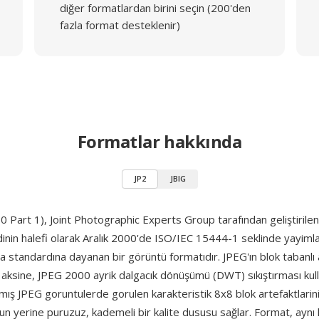
diğer formatlardan birini seçin (200'den
fazla format desteklenir)
Formatlar hakkında
JP2
JBIG
 Part 1), Joint Photographic Experts Group tarafından geliştirilen 
inin halefi olarak Aralık 2000'de ISO/IEC 15444-1 seklinde yayim
a standardına dayanan bir görüntü formatıdır. JPEG'ın blok tabanlı 
ksine, JPEG 2000 ayrik dalgacık dönüşümü (DWT) sıkıştırması kull
ılmış JPEG goruntulerde gorulen karakteristik 8x8 blok artefaktlarin
nun yerine puruzuz, kademeli bir kalite dususu sağlar. Format, aynı 