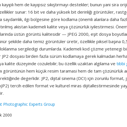
 kayıplı hem de kayıpsız sıkıştırmayı destekler; bunun yani sira orij
llikler sunar: 16 bit ve daha yüksek bit derinliği görüntüler, rast
lfa saydamlık, ilgi bolgesine göre kodlama (önemli alanlara daha fazl
ştırılmış akistan kademeli kalite veya çözünürlük iyilestirmesi. Öneml
larinda üstün görüntü kalitesidir — JPEG 2000, eşit dosya boyutla
ür şekilde daha temiz görüntüler üretir, özellikle piksel başına 0,5
 bloklanma sergiledigi durumlarda. Kademeli kod çözme yetenegi bi
ir JP2 dosyası birden fazla sürüm kodlamaya gerek kalmadan herha
a kalite düzeyinde cozulebilir; bu özellik uzaktan algilama ve
tıbbi
ynı görüntünün hem küçük resim taramasi hem de tam çözünürlük ana
erektiğinde degerlidir. JP2, dijital sinema (DCI) için zorunlu format,
JP2) tercih edilen format ve kulturel miras dijitallestirmesinde ya
r.
nt Photographic Experts Group
ık 2000