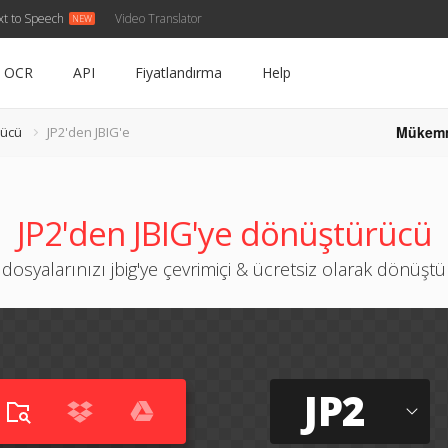
xt to Speech
Video Translator
OCR
API
Fiyatlandırma
Help
Mükem
rücü
JP2'den JBIG'e
JP2'den JBIG'ye dönüştürücü
 dosyalarınızı jbig'ye çevrimiçi & ücretsiz olarak dönüşt
JP2