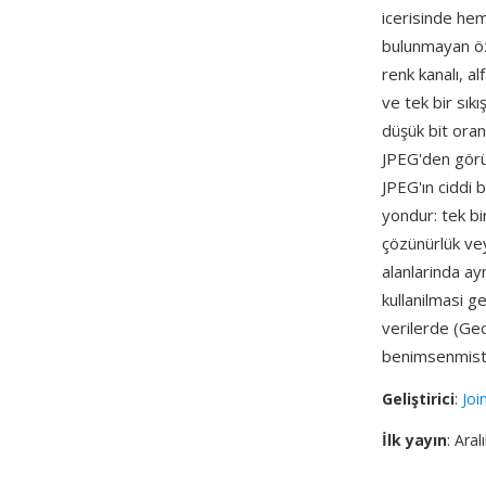
icerisinde hem
bulunmayan öze
renk kanalı, a
ve tek bir sıkı
düşük bit oran
JPEG'den görün
JPEG'ın ciddi
yondur: tek b
çözünürlük vey
alanlarinda a
kullanilmasi g
verilerde (Geo
benimsenmisti
Geliştirici
:
Joi
İlk yayın
: Aral