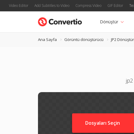
Video Editor
Add Subtitles to Video
Compress Video
GIF Editor
Te
Dönüştür
Ana Sayfa
Görüntü dönüştürücü
JP2 Dönüştü
jp2
Dosyaları Seçin