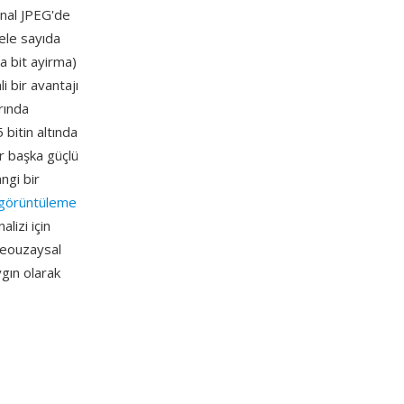
inal JPEG'de
gele sayıda
a bit ayirma)
i bir avantajı
rında
 bitin altında
r başka güçlü
ngi bir
 görüntüleme
lizi için
 jeouzaysal
ygın olarak