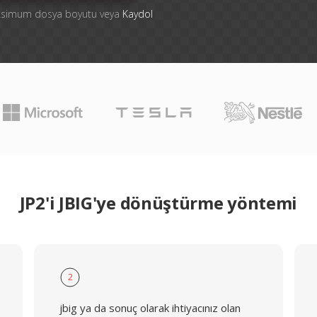
aksimum dosya boyutu veya
Kaydol
JP2'i JBIG'ye dönüştürme yöntemi
2
jbig ya da sonuç olarak ihtiyacınız olan