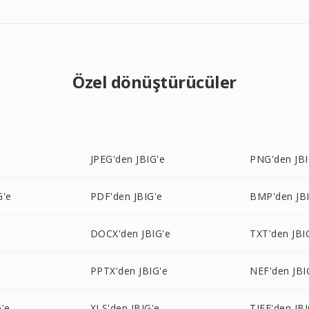
Özel dönüştürücüler
JPEG'den JBIG'e
PNG'den JBI
G'e
PDF'den JBIG'e
BMP'den JBI
e
DOCX'den JBIG'e
TXT'den JBI
PPTX'den JBIG'e
NEF'den JBI
'e
XLS'den JBIG'e
TIFF'den JBI