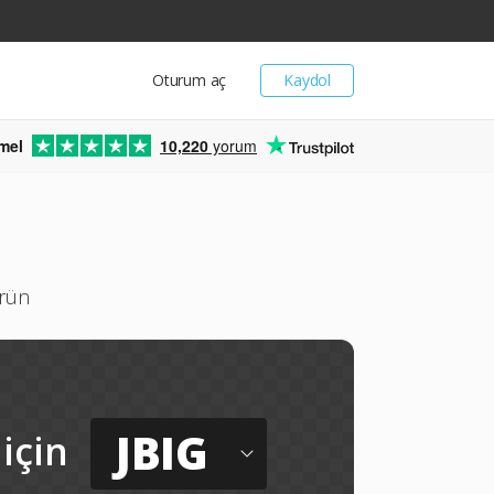
Oturum aç
Kaydol
mel
10,220
yorum
ürün
JBIG
için