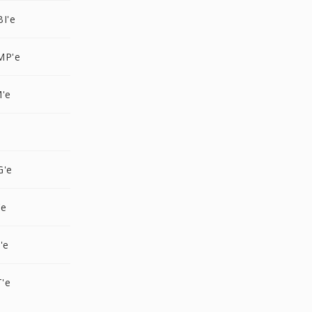
I'e
MP'e
M'e
e
G'e
'e
'e
T'e