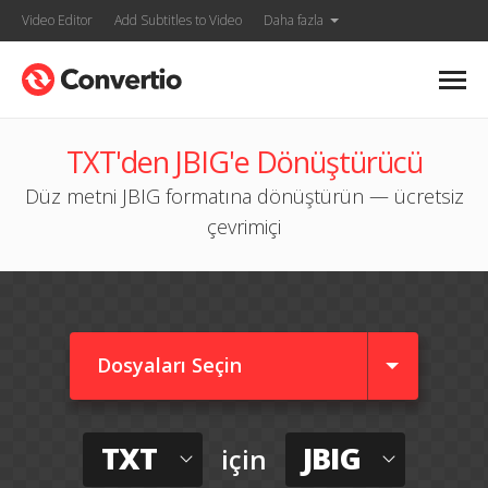
Video Editor
Add Subtitles to Video
Daha fazla
TXT'den JBIG'e Dönüştürücü
Düz metni JBIG formatına dönüştürün — ücretsiz
çevrimiçi
Dosyaları Seçin
TXT
JBIG
için