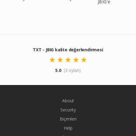
JBIG'e
TXT - JBIG kalite değerlendirmesi
5.0
(3 oyları)
About
Security
Biçimleri
Help