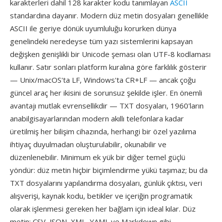
karakterleri dahil 128 karakter kodu tanımlayan
ASCII
standardına dayanır. Modern düz metin dosyaları genellikle
ASCII ile geriye dönük uyumluluğu korurken dünya
genelindeki neredeyse tüm yazı sistemlerini kapsayan
değişken genişlikli bir Unicode şeması olan UTF-8 kodlaması
kullanır. Satır sonları platform kuralına göre farklılık gösterir
— Unix/macOS'ta LF, Windows'ta CR+LF — ancak çoğu
güncel araç her ikisini de sorunsuz şekilde işler. En önemli
avantajı mutlak evrensellikdir — TXT dosyaları, 1960'ların
anabilgisayarlarından modern akıllı telefonlara kadar
üretilmiş her bilişim cihazında, herhangi bir özel yazılıma
ihtiyaç duyulmadan oluşturulabilir, okunabilir ve
düzenlenebilir. Minimum ek yük bir diğer temel güçlü
yöndür: düz metin hiçbir biçimlendirme yükü taşımaz; bu da
TXT dosyalarını yapılandırma dosyaları, günlük çıktısı, veri
alışverişi, kaynak kodu, betikler ve içeriğin programatik
olarak işlenmesi gereken her bağlam için ideal kılar. Düz
metin; CSV, JSON, XML, YAML ve Markdown gibi