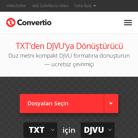
Video Editor
Add Subtitles to Video
Daha fazla
TXT'den DJVU'ya Dönüştürücü
Düz metni kompakt DJVU formatına dönüştürün
— ücretsiz çevrimiçi
Dosyaları Seçin
TXT
DJVU
için