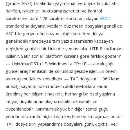
(şimdiki ANSI) tarafından yayımlanan ve büyük-küçük Latin
harfleri, rakamlar, noktalama işaretleri ve kontrol
karakterleri dahil 128 karakter kodu tanımlayan
ASCII
standardına dayanır. Modern düz metin dosyaları genellikle
ASCII ile geriye dönük uyumluluğu korurken dünya
genelindeki neredeyse tüm yazı sistemlerini kapsayan
değişken genişlikli bir Unicode şeması olan UTF-8 kodlaması
kullanır. Satır sonları platform kuralına göre farklılık gösterir
— Unix/macOS'ta LF, Windows'ta CR+LF — ancak çoğu
güncel araç her ikisini de sorunsuz şekilde işler. En önemli
avantajı mutlak evrensellikdir — TXT dosyaları, 1960'ların
anabilgisayarlarından modern akıllı telefonlara kadar
üretilmiş her bilişim cihazında, herhangi bir özel yazılıma
ihtiyaç duyulmadan oluşturulabilir, okunabilir ve
düzenlenebilir. Minimum ek yük bir diğer temel güçlü
yöndür: düz metin hiçbir biçimlendirme yükü taşımaz; bu da
TXT dosyalarını yapılandırma dosyaları, günlük çıktısı, veri