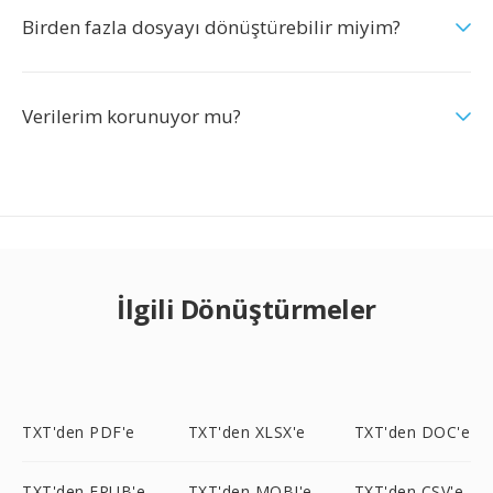
Birden fazla dosyayı dönüştürebilir miyim?
Verilerim korunuyor mu?
İlgili Dönüştürmeler
TXT'den PDF'e
TXT'den XLSX'e
TXT'den DOC'e
TXT'den EPUB'e
TXT'den MOBI'e
TXT'den CSV'e