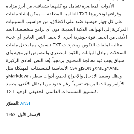
الأدوات المعاصرة تتعامل مع كليهما بشفافية. من أبرز مزاياه
العالمية المطلقة — يمكن إنشاء ملفات TXT وقراءتها وتحريرها
على كل جهاز حوسبة صُنع على الإطلاق، من حواسيب الستينيات
المركزية إلى الهواتف الذكية الحديثة، دون أي برامج متخصصة. الحد
الأدنى من الحمل قوة جوهرية أخرى: لا يحمل النص العادي أي عبء
تنسيق، مما يجعل ملفات TXT مثالية لملفات التكوين ومخرجات
السجلات وتبادل البيانات والكود المصدري والنصوص البرمجية وأي
سياق يجب فيه معالجة المحتوى برمجياً. يُعد النص العادي الركيزة
الأساسية للتنسيقات المهيكلة مثل CSV وJSON وXML وYAML
وMarkdown، ويظل وسيط الإدخال والإخراج لجميع أدوات سطر
الأوامر وبيئات البرمجة تقريباً. رغم عقود من البدائل الأغنى، يصمد
TXT كتنسيق المستندات العالمي الحقيقي الوحيد.
ANSI
:
المطوّر
الإصدار الأول
: 1963