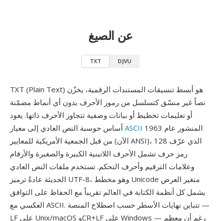
عن الصيغ
TXT
DJVU
TXT (Plain Text) هو أبسط تنسيقات المستندات الرقمية، يخزّن
نصاً غير منسّق كتسلسل من رموز الأحرف بدون أي أنماط مضمّنة
أو تعليمات تخطيط أو بيانات وصفية تتجاوز الأحرف ذاتها. يعود
المنشور عام 1963
ASCII
أساس حوسبة النص العادي إلى معيار
من قبل الجمعية الأمريكية للمعايير (الآن ANSI)، الذي عرّف 128
رمز حرف تشمل الأحرف اللاتينية الكبيرة والصغيرة والأرقام
وعلامات الترقيم وأحرف التحكم. تستخدم ملفات النص العادي
الحديثة عادةً ترميز UTF-8، وهو مخطط Unicode متغير العرض
يشمل كل أنظمة الكتابة في العالم تقريباً مع الحفاظ على التوافق
العكسي مع ASCII. تتباين نهايات الأسطر حسب اصطلاح المنصة —
LF على Unix/macOS وCR+LF على Windows — رغم أن معظم