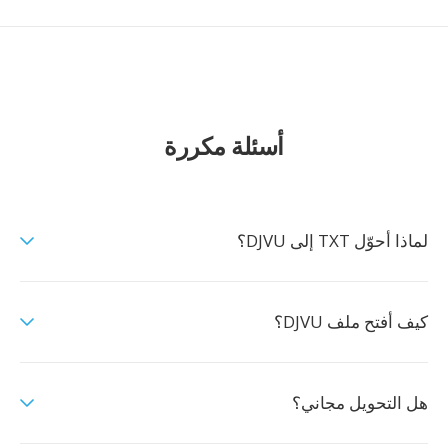
أسئلة مكررة
لماذا أحوّل TXT إلى DJVU؟
كيف أفتح ملف DJVU؟
هل التحويل مجاني؟