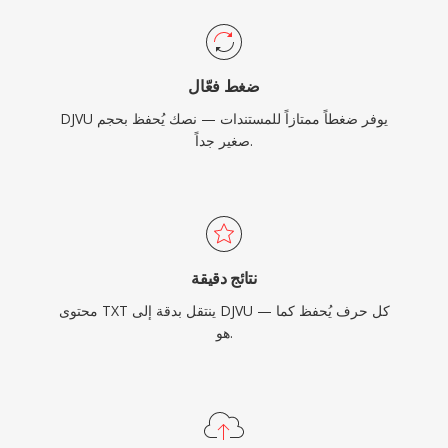
ضغط فعّال
DJVU يوفر ضغطاً ممتازاً للمستندات — نصك يُحفظ بحجم
صغير جداً.
نتائج دقيقة
محتوى TXT ينتقل بدقة إلى DJVU — كل حرف يُحفظ كما
هو.