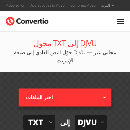
المزيد
Compress Video
Add Subtitles to Video
Video Editor
محول TXT إلى DJVU
حوّل النص العادي إلى صيغة DJVU — مجاني عبر
الإنترنت
اختر الملفات
TXT
DJVU
إلى