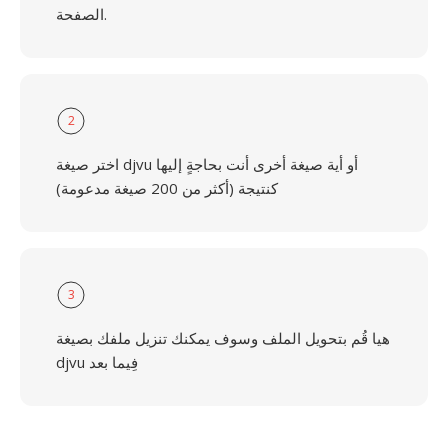
الصفحة.
2
اختر صيغة djvu أو أية صيغة أخرى أنت بحاجةٍ إليها
كنتيجة (أكثر من 200 صيغة مدعومة)
3
هيا قُم بتحويل الملف وسوف يمكنك تنزيل ملفك بصيغة
djvu فِيما بعد